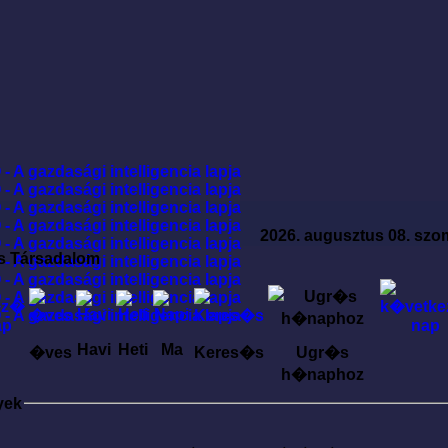
2026. augusztus 08. szo
s Társadalom
Havi
Heti
Ma
�ves
Keres�s
Ugr�s
h�naphoz
yek