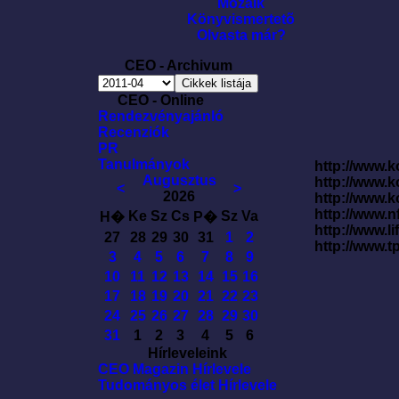
Mozaik
Könyvismertetõ
Olvasta már?
CEO - Archivum
CEO - Online
Rendezvényajánló
Recenziók
PR
Tanulmányok
http://www.k
Augusztus
http://www.
<
>
2026
http://www.
http://www.
Ke
Sz
Cs
Sz
Va
H�
P�
http://www.l
27
28
29
30
31
1
2
http://www.t
3
4
5
6
7
8
9
10
11
12
13
14
15
16
17
18
19
20
21
22
23
24
25
26
27
28
29
30
31
1
2
3
4
5
6
Hírleveleink
CEO Magazin Hírlevele
Tudományos élet Hírlevele