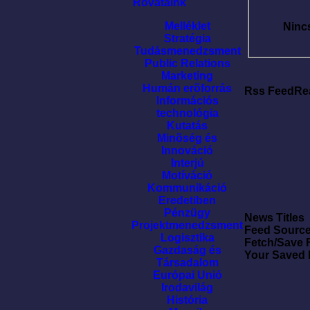
Rovataink
Melléklet
Ninc
Stratégia
Tudásmenedzsment
Public Relations
Marketing
Humán erõforrás
Rss FeedRe
Információs
technológia
Kutatás
Minõség és
Innováció
Interjú
Motíváció
Kommunikáció
Eredetiben
Pénzügy
News Titles
Projektmenedzsment
Feed Sourc
Logisztika
Fetch/Save 
Gazdaság és
Your Saved
Társadalom
Európai Unió
Irodavilág
História