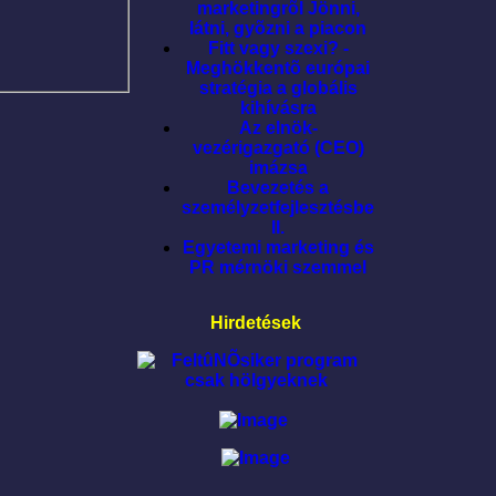
marketingrõl Jönni,
látni, gyõzni a piacon
Fitt vagy szexi? -
Meghökkentõ európai
stratégia a globális
kihívásra
Az elnök-
vezérigazgató (CEO)
imázsa
Bevezetés a
személyzetfejlesztésbe
II.
Egyetemi marketing és
PR mérnöki szemmel
Hirdetések