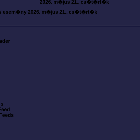
2026. m�jus 21., cs�t�rt�k
s esem�ny
2026. m�jus 21., cs�t�rt�k
ader
es
Feed
 Feeds