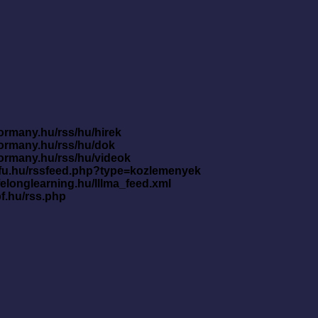
ormany.hu/rss/hu/hirek
kormany.hu/rss/hu/dok
kormany.hu/rss/hu/videok
nfu.hu/rssfeed.php?type=kozlemenyek
ifelonglearning.hu/lllma_feed.xml
pf.hu/rss.php