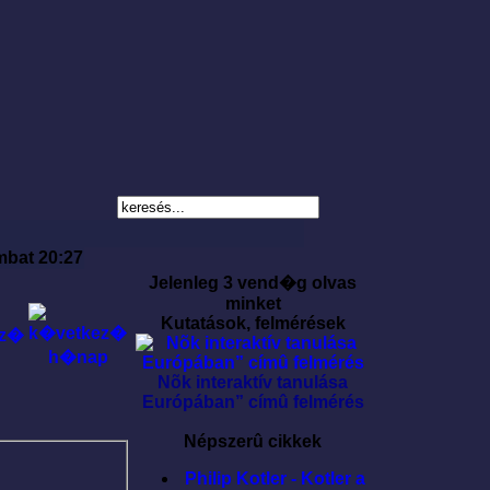
mbat 20:27
Jelenleg 3 vend�g olvas
minket
Kutatások, felmérések
Nõk interaktív tanulása
Európában” címû felmérés
Népszerû cikkek
Philip Kotler - Kotler a