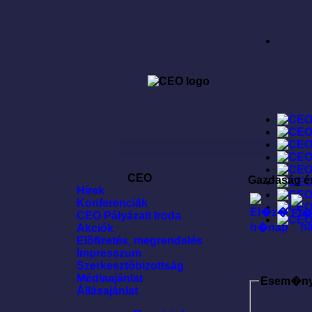
CEO
Gazdaság é
Hírek
Konferenciák
CEO Pályázati Iroda
Akciók
Elõfizetés, megrendelés
Impresszum
Szerkesztõbizottság
Médiaajánlat
Esem�n
Állásajánlat