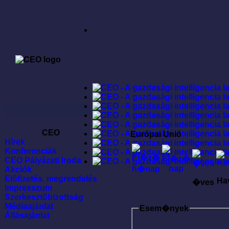
CEO
Európai Unió
Hírek
Konferenciák
CEO Pályázati Iroda
Akciók
Elõfizetés, megrendelés
Ha
�ves
Impresszum
Szerkesztõbizottság
Médiaajánlat
Esem�nyek
Állásajánlat