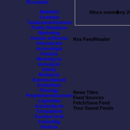
Rovataink
Melléklet
Nincs esem�ny
2
Stratégia
Tudásmenedzsment
Public Relations
Marketing
Humán erõforrás
Rss FeedReader
Információs
technológia
Kutatás
Minõség és
Innováció
Interjú
Motíváció
Kommunikáció
Eredetiben
Pénzügy
News Titles
Projektmenedzsment
Feed Sources
Logisztika
Fetch/Save Feed
Gazdaság és
Your Saved Feeds
Társadalom
Európai Unió
Irodavilág
História