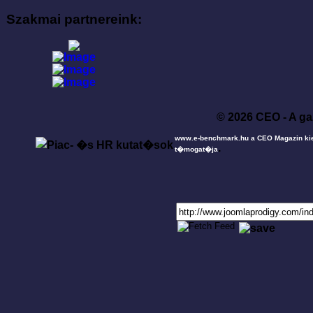
Szakmai partnereink:
© 2026 CEO - A ga
www.e-benchmark.hu a CEO Magazin ki
.
t�mogat�ja