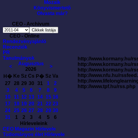
Mozaik
Könyvismertetõ
Olvasta már?
CEO - Archivum
CEO - Online
Rendezvényajánló
Recenziók
PR
Tanulmányok
http://www.kormany.hu/rss
Augusztus
http://www.kormany.hu/rs
<
>
2026
http://www.kormany.hu/rs
http://www.nfu.hu/rssfe
Ke
Sz
Cs
Sz
Va
H�
P�
http://www.lifelonglearnin
27
28
29
30
31
1
2
http://www.tpf.hu/rss.php
3
4
5
6
7
8
9
10
11
12
13
14
15
16
17
18
19
20
21
22
23
24
25
26
27
28
29
30
31
1
2
3
4
5
6
Hírleveleink
CEO Magazin Hírlevele
Tudományos élet Hírlevele