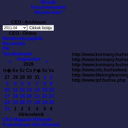
Mozaik
Könyvismertetõ
Olvasta már?
CEO - Archivum
CEO - Online
Rendezvényajánló
Recenziók
PR
Tanulmányok
http://www.kormany.hu/rss
Augusztus
http://www.kormany.hu/rs
<
>
2026
http://www.kormany.hu/rs
http://www.nfu.hu/rssfe
Ke
Sz
Cs
Sz
Va
H�
P�
http://www.lifelonglearnin
27
28
29
30
31
1
2
http://www.tpf.hu/rss.php
3
4
5
6
7
8
9
10
11
12
13
14
15
16
17
18
19
20
21
22
23
24
25
26
27
28
29
30
31
1
2
3
4
5
6
Hírleveleink
CEO Magazin Hírlevele
Tudományos élet Hírlevele