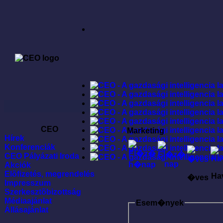
CEO
Marketing
Hírek
Konferenciák
CEO Pályázati Iroda
Akciók
Elõfizetés, megrendelés
Ha
�ves
Impresszum
Szerkesztõbizottság
Médiaajánlat
Esem�nyek
Állásajánlat