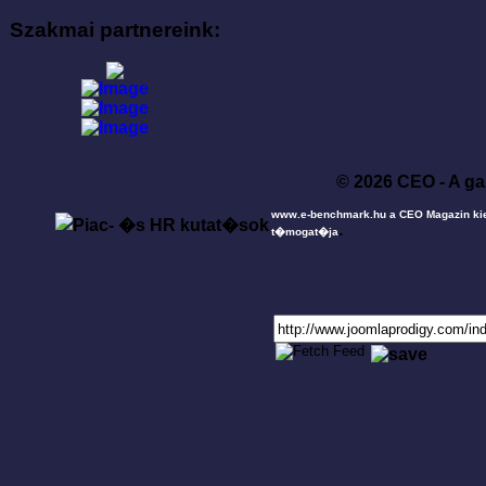
Szakmai partnereink:
© 2026 CEO - A ga
www.e-benchmark.hu a CEO Magazin ki
.
t�mogat�ja