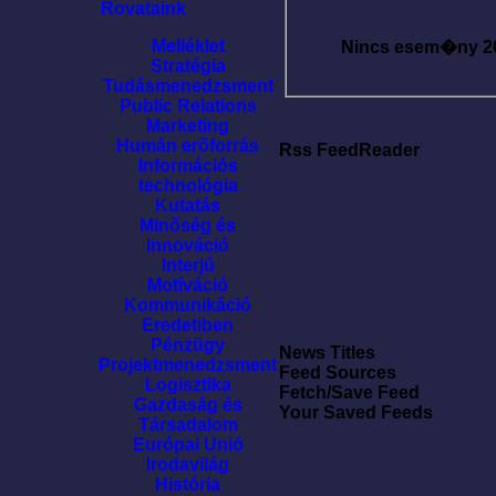
Rovataink
Melléklet
Nincs esem�ny
2
Stratégia
Tudásmenedzsment
Public Relations
Marketing
Humán erõforrás
Rss FeedReader
Információs
technológia
Kutatás
Minõség és
Innováció
Interjú
Motíváció
Kommunikáció
Eredetiben
Pénzügy
News Titles
Projektmenedzsment
Feed Sources
Logisztika
Fetch/Save Feed
Gazdaság és
Your Saved Feeds
Társadalom
Európai Unió
Irodavilág
História