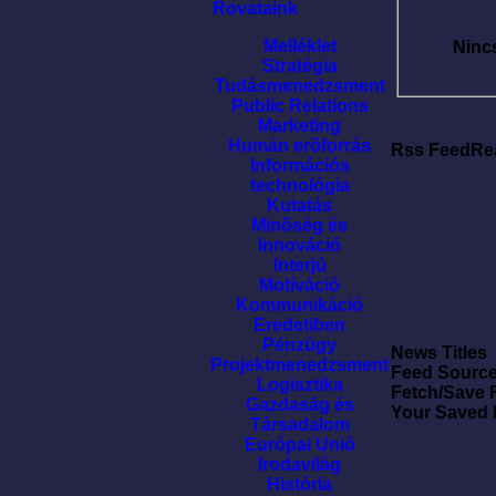
Rovataink
Melléklet
Ninc
Stratégia
Tudásmenedzsment
Public Relations
Marketing
Humán erõforrás
Rss FeedRe
Információs
technológia
Kutatás
Minõség és
Innováció
Interjú
Motíváció
Kommunikáció
Eredetiben
Pénzügy
News Titles
Projektmenedzsment
Feed Sourc
Logisztika
Fetch/Save 
Gazdaság és
Your Saved
Társadalom
Európai Unió
Irodavilág
História