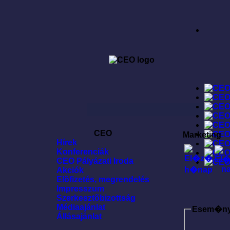
CEO
Marketing
Hírek
Konferenciák
CEO Pályázati Iroda
Akciók
Elõfizetés, megrendelés
Impresszum
Szerkesztõbizottság
Médiaajánlat
Esem�n
Állásajánlat