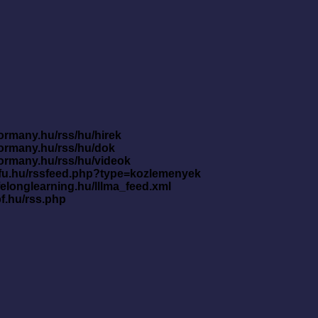
ormany.hu/rss/hu/hirek
kormany.hu/rss/hu/dok
kormany.hu/rss/hu/videok
nfu.hu/rssfeed.php?type=kozlemenyek
ifelonglearning.hu/lllma_feed.xml
pf.hu/rss.php