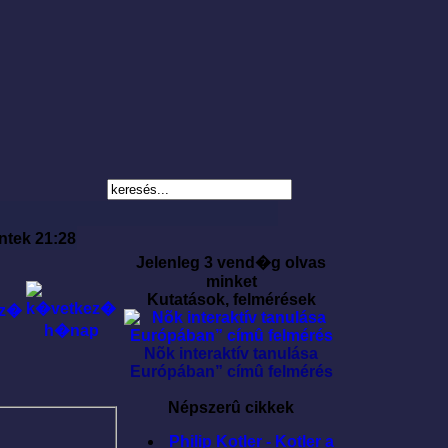
ntek 21:28
Jelenleg 3 vend�g olvas
minket
Kutatások, felmérések
Nõk interaktív tanulása
Európában” címû felmérés
Népszerû cikkek
Philip Kotler - Kotler a