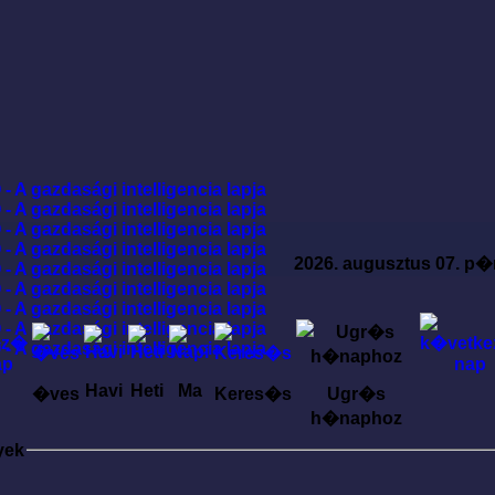
2026. augusztus 07. p�
Havi
Heti
Ma
�ves
Keres�s
Ugr�s
h�naphoz
yek