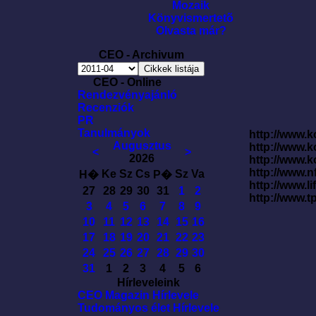
Mozaik
Könyvismertetõ
Olvasta már?
CEO - Archivum
CEO - Online
Rendezvényajánló
Recenziók
PR
Tanulmányok
http://www.k
Augusztus
http://www.
<
>
2026
http://www.
http://www.
Ke
Sz
Cs
Sz
Va
H�
P�
http://www.l
27
28
29
30
31
1
2
http://www.t
3
4
5
6
7
8
9
10
11
12
13
14
15
16
17
18
19
20
21
22
23
24
25
26
27
28
29
30
31
1
2
3
4
5
6
Hírleveleink
CEO Magazin Hírlevele
Tudományos élet Hírlevele