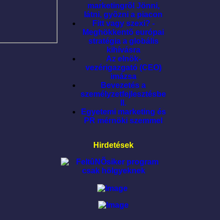
marketingrõl Jönni,
látni, gyõzni a piacon
Fitt vagy szexi? -
Meghökkentõ európai
stratégia a globális
kihívásra
Az elnök-
vezérigazgató (CEO)
imázsa
Bevezetés a
személyzetfejlesztésbe
II.
Egyetemi marketing és
PR mérnöki szemmel
Hirdetések