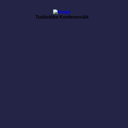
Tudástõke Konferenciák