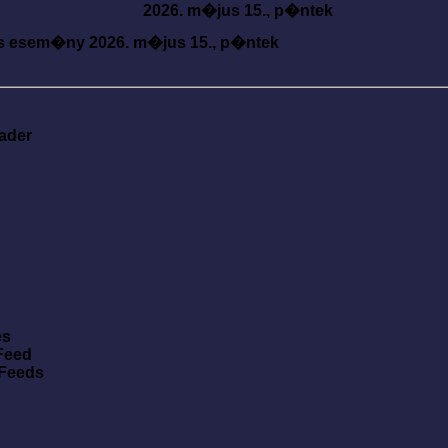
2026. m�jus 15., p�ntek
s esem�ny
2026. m�jus 15., p�ntek
ader
es
Feed
 Feeds