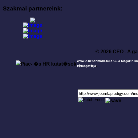
Szakmai partnereink:
© 2026 CEO - A ga
www.e-benchmark.hu a CEO Magazin ki
.
t�mogat�ja