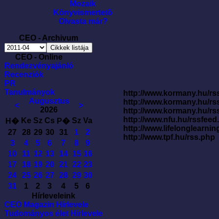
Mozaik
Könyvismertetõ
Olvasta már?
CEO - Archivum
CEO - Online
Rendezvényajánló
Recenziók
PR
Tanulmányok
http://www.kormany.hu/rss
Augusztus
http://www.kormany.hu/rs
<
>
2026
http://www.kormany.hu/rs
http://www.nfu.hu/rssfe
Ke
Sz
Cs
Sz
Va
H�
P�
http://www.lifelonglearnin
27
28
29
30
31
1
2
http://www.tpf.hu/rss.php
3
4
5
6
7
8
9
10
11
12
13
14
15
16
17
18
19
20
21
22
23
24
25
26
27
28
29
30
31
1
2
3
4
5
6
Hírleveleink
CEO Magazin Hírlevele
Tudományos élet Hírlevele