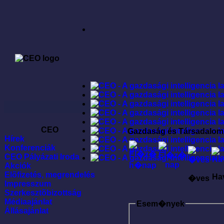
CEO
Gazdaság és Társadalom
Hírek
Konferenciák
CEO Pályázati Iroda
Akciók
Elõfizetés, megrendelés
Ha
�ves
Impresszum
Szerkesztõbizottság
Médiaajánlat
Esem�nyek
Állásajánlat