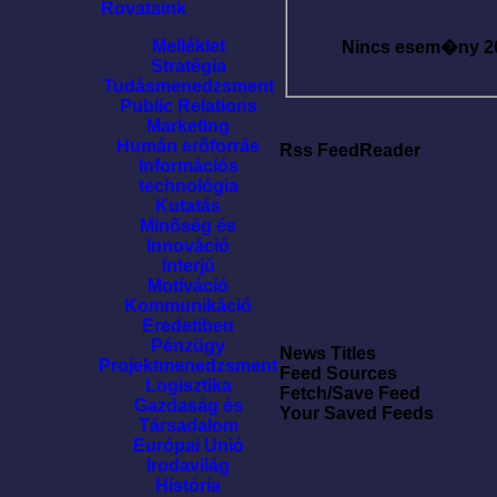
Rovataink
Melléklet
Nincs esem�ny
2
Stratégia
Tudásmenedzsment
Public Relations
Marketing
Humán erõforrás
Rss FeedReader
Információs
technológia
Kutatás
Minõség és
Innováció
Interjú
Motíváció
Kommunikáció
Eredetiben
Pénzügy
News Titles
Projektmenedzsment
Feed Sources
Logisztika
Fetch/Save Feed
Gazdaság és
Your Saved Feeds
Társadalom
Európai Unió
Irodavilág
História