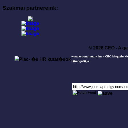
Szakmai partnereink:
© 2026 CEO - A ga
www.e-benchmark.hu a CEO Magazin ki
.
t�mogat�ja