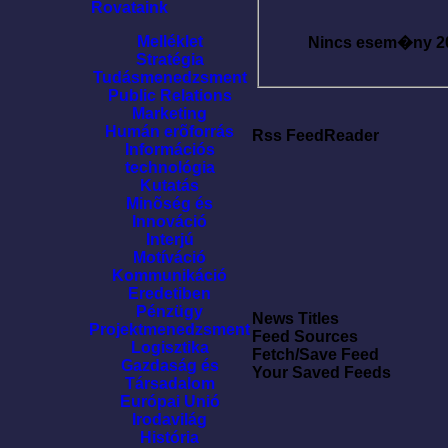
Rovataink
Melléklet
Nincs esem�ny
2
Stratégia
Tudásmenedzsment
Public Relations
Marketing
Humán erõforrás
Rss FeedReader
Információs
technológia
Kutatás
Minõség és
Innováció
Interjú
Motíváció
Kommunikáció
Eredetiben
Pénzügy
News Titles
Projektmenedzsment
Feed Sources
Logisztika
Fetch/Save Feed
Gazdaság és
Your Saved Feeds
Társadalom
Európai Unió
Irodavilág
História