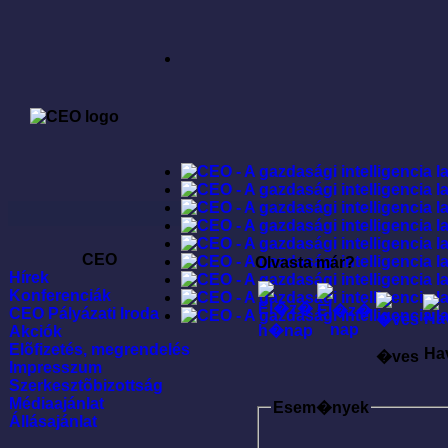
CEO
Olvasta már?
Hírek
Konferenciák
CEO Pályázati Iroda
Akciók
Elõfizetés, megrendelés
Ha
�ves
Impresszum
Szerkesztõbizottság
Médiaajánlat
Esem�nyek
Állásajánlat