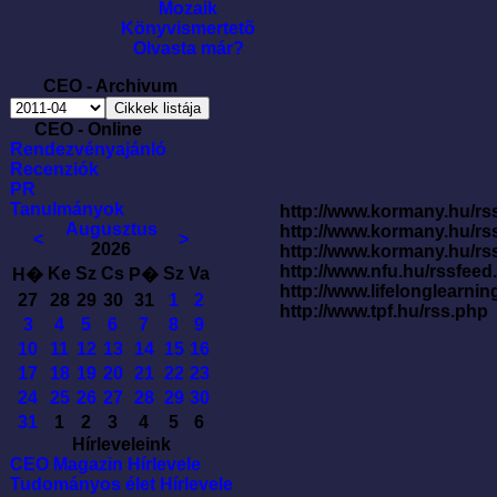
Mozaik
Könyvismertetõ
Olvasta már?
CEO - Archivum
CEO - Online
Rendezvényajánló
Recenziók
PR
Tanulmányok
http://www.kormany.hu/rss
Augusztus
http://www.kormany.hu/rs
<
>
2026
http://www.kormany.hu/rs
http://www.nfu.hu/rssfe
Ke
Sz
Cs
Sz
Va
H�
P�
http://www.lifelonglearnin
27
28
29
30
31
1
2
http://www.tpf.hu/rss.php
3
4
5
6
7
8
9
10
11
12
13
14
15
16
17
18
19
20
21
22
23
24
25
26
27
28
29
30
31
1
2
3
4
5
6
Hírleveleink
CEO Magazin Hírlevele
Tudományos élet Hírlevele