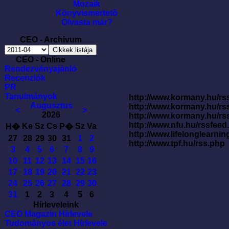
Mozaik
Könyvismertetõ
Olvasta már?
CEO - Archivum
CEO - Online
Rendezvényajánló
Recenziók
PR
Tanulmányok
http://www.kormany.hu/rss
Augusztus
http://www.kormany.hu/rs
<
>
2026
http://www.kormany.hu/rs
http://www.nfu.hu/rssfe
Ke
Sz
Cs
Sz
Va
H�
P�
http://www.lifelonglearnin
27
28
29
30
31
1
2
http://www.tpf.hu/rss.php
3
4
5
6
7
8
9
10
11
12
13
14
15
16
17
18
19
20
21
22
23
24
25
26
27
28
29
30
31
1
2
3
4
5
6
Hírleveleink
CEO Magazin Hírlevele
Tudományos élet Hírlevele