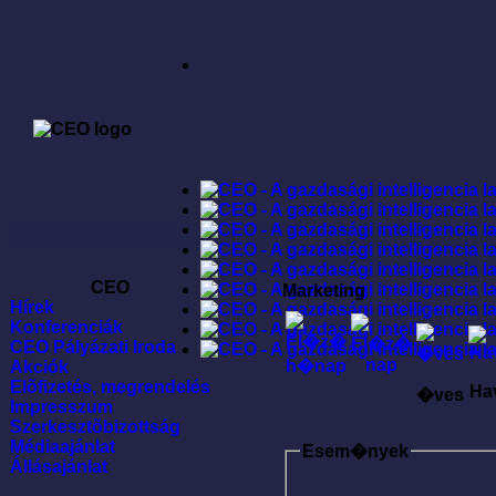
CEO
Marketing
Hírek
Konferenciák
CEO Pályázati Iroda
Akciók
Elõfizetés, megrendelés
Ha
�ves
Impresszum
Szerkesztõbizottság
Médiaajánlat
Esem�nyek
Állásajánlat