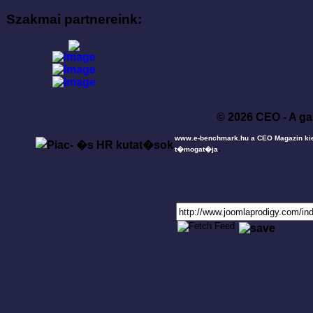
Szakmai partnereink:
© 2026 CEO - A ga
www.e-benchmark.hu a CEO Magazin ki
.
t�mogat�ja