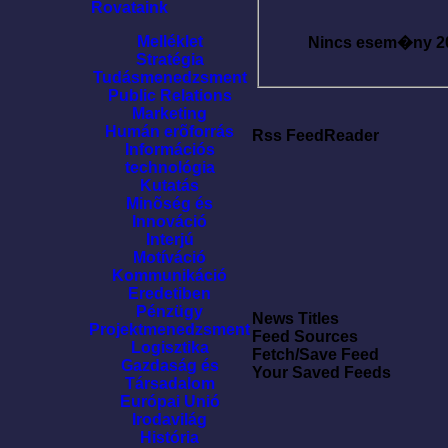
Rovataink
Melléklet
Nincs esem�ny
2
Stratégia
Tudásmenedzsment
Public Relations
Marketing
Humán erõforrás
Rss FeedReader
Információs
technológia
Kutatás
Minõség és
Innováció
Interjú
Motíváció
Kommunikáció
Eredetiben
Pénzügy
News Titles
Projektmenedzsment
Feed Sources
Logisztika
Fetch/Save Feed
Gazdaság és
Your Saved Feeds
Társadalom
Európai Unió
Irodavilág
História