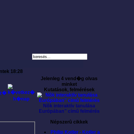
ntek 18:28
Jelenleg 4 vend�g olvas
minket
Kutatások, felmérések
Nõk interaktív tanulása
Európában” címû felmérés
Népszerû cikkek
Philip Kotler - Kotler a