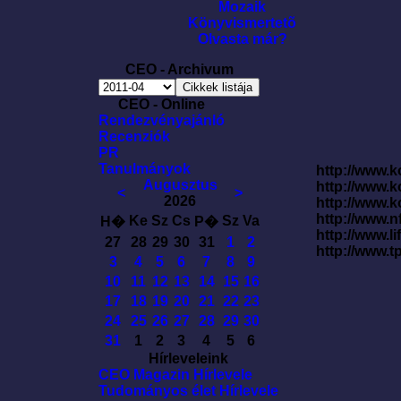
Mozaik
Könyvismertetõ
Olvasta már?
CEO - Archivum
CEO - Online
Rendezvényajánló
Recenziók
PR
Tanulmányok
http://www.k
Augusztus
http://www.
<
>
2026
http://www.
http://www.
Ke
Sz
Cs
Sz
Va
H�
P�
http://www.l
27
28
29
30
31
1
2
http://www.t
3
4
5
6
7
8
9
10
11
12
13
14
15
16
17
18
19
20
21
22
23
24
25
26
27
28
29
30
31
1
2
3
4
5
6
Hírleveleink
CEO Magazin Hírlevele
Tudományos élet Hírlevele