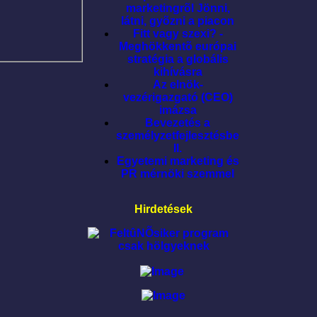
marketingrõl Jönni,
látni, gyõzni a piacon
Fitt vagy szexi? -
Meghökkentõ európai
stratégia a globális
kihívásra
Az elnök-
vezérigazgató (CEO)
imázsa
Bevezetés a
személyzetfejlesztésbe
II.
Egyetemi marketing és
PR mérnöki szemmel
Hirdetések