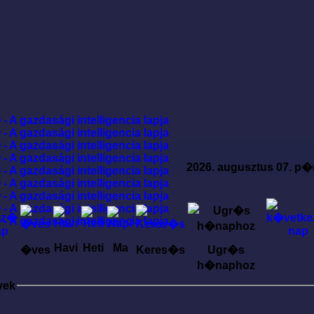
2026. augusztus 07. p�
Havi
Heti
Ma
�ves
Keres�s
Ugr�s
h�naphoz
yek