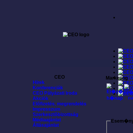
CEO
Marketing
Hírek
Konferenciák
CEO Pályázati Iroda
Akciók
Elõfizetés, megrendelés
Impresszum
Szerkesztõbizottság
Médiaajánlat
Esem�n
Állásajánlat