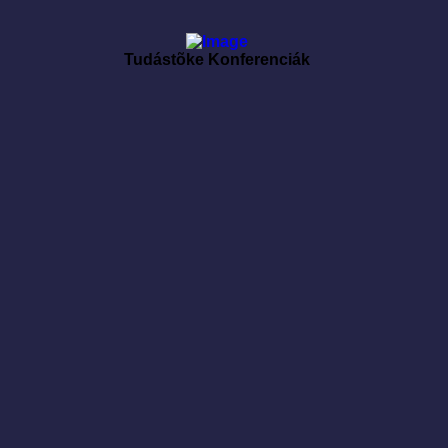
Tudástõke Konferenciák