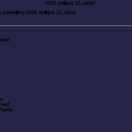
2026. m�jus 12., kedd
s esem�ny
2026. m�jus 12., kedd
ader
es
Feed
 Feeds