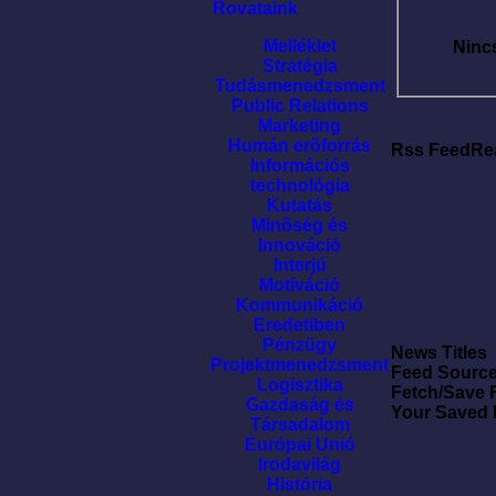
Rovataink
Melléklet
Ninc
Stratégia
Tudásmenedzsment
Public Relations
Marketing
Humán erõforrás
Rss FeedRe
Információs
technológia
Kutatás
Minõség és
Innováció
Interjú
Motíváció
Kommunikáció
Eredetiben
Pénzügy
News Titles
Projektmenedzsment
Feed Sourc
Logisztika
Fetch/Save 
Gazdaság és
Your Saved
Társadalom
Európai Unió
Irodavilág
História