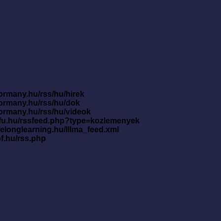
ormany.hu/rss/hu/hirek
kormany.hu/rss/hu/dok
kormany.hu/rss/hu/videok
nfu.hu/rssfeed.php?type=kozlemenyek
ifelonglearning.hu/lllma_feed.xml
pf.hu/rss.php