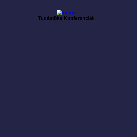
Tudástõke Konferenciák