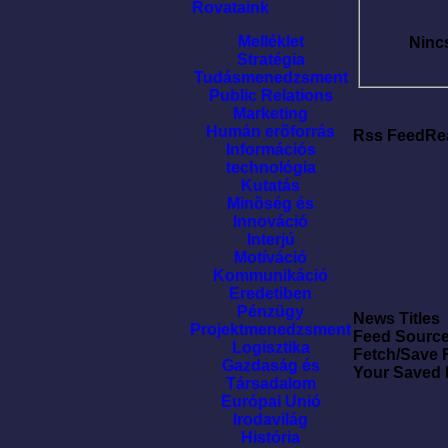
Rovataink
Melléklet
Ninc
Stratégia
Tudásmenedzsment
Public Relations
Marketing
Humán erõforrás
Rss FeedRe
Információs
technológia
Kutatás
Minõség és
Innováció
Interjú
Motíváció
Kommunikáció
Eredetiben
Pénzügy
News Titles
Projektmenedzsment
Feed Sourc
Logisztika
Fetch/Save 
Gazdaság és
Your Saved
Társadalom
Európai Unió
Irodavilág
História