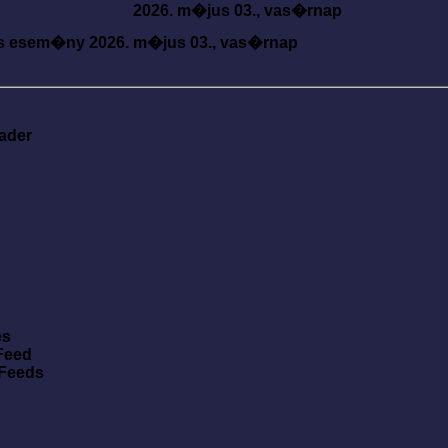
2026. m�jus 03., vas�rnap
s esem�ny
2026. m�jus 03., vas�rnap
ader
es
Feed
 Feeds