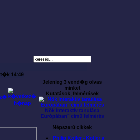
rt�k 14:49
Jelenleg 3 vend�g olvas
minket
Kutatások, felmérések
Nõk interaktív tanulása
Európában” címû felmérés
Népszerû cikkek
Philip Kotler - Kotler a