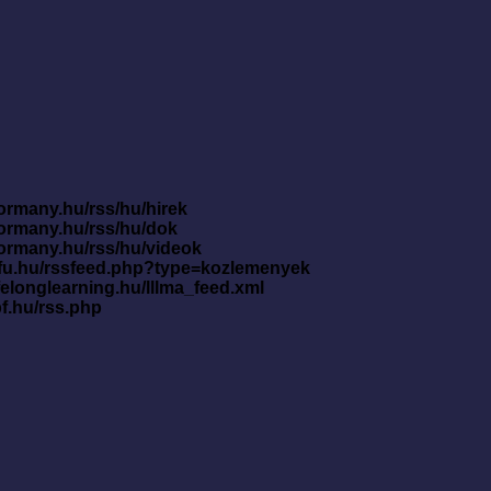
ormany.hu/rss/hu/hirek
kormany.hu/rss/hu/dok
kormany.hu/rss/hu/videok
nfu.hu/rssfeed.php?type=kozlemenyek
ifelonglearning.hu/lllma_feed.xml
pf.hu/rss.php