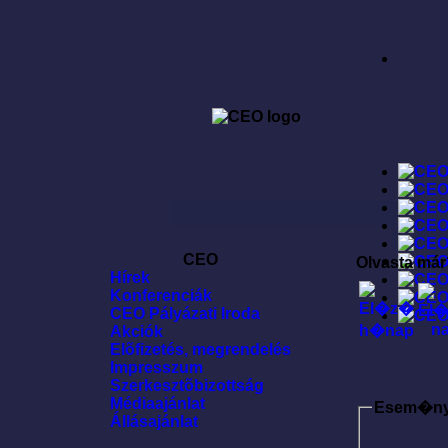
CEO
Olvasta már
Hírek
Konferenciák
CEO Pályázati Iroda
Akciók
Elõfizetés, megrendelés
Impresszum
Szerkesztõbizottság
Médiaajánlat
Esem�n
Állásajánlat