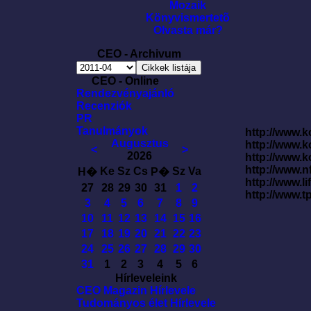
Mozaik
Könyvismertetõ
Olvasta már?
CEO - Archivum
CEO - Online
Rendezvényajánló
Recenziók
PR
Tanulmányok
http://www.k
Augusztus
http://www.
<
>
2026
http://www.
http://www.
Ke
Sz
Cs
Sz
Va
H�
P�
http://www.l
27
28
29
30
31
1
2
http://www.t
3
4
5
6
7
8
9
10
11
12
13
14
15
16
17
18
19
20
21
22
23
24
25
26
27
28
29
30
31
1
2
3
4
5
6
Hírleveleink
CEO Magazin Hírlevele
Tudományos élet Hírlevele