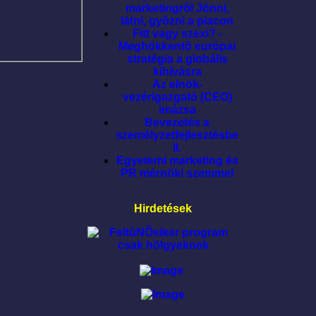
marketingrõl Jönni,
látni, gyõzni a piacon
Fitt vagy szexi? -
Meghökkentõ európai
stratégia a globális
kihívásra
Az elnök-
vezérigazgató (CEO)
imázsa
Bevezetés a
személyzetfejlesztésbe
II.
Egyetemi marketing és
PR mérnöki szemmel
Hirdetések