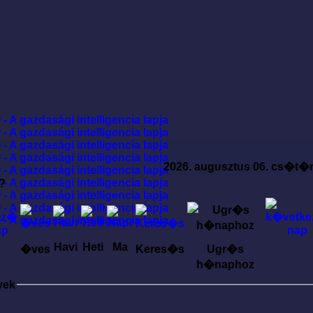
2026. augusztus 06. cs�t�
?
Havi
Heti
Ma
�ves
Keres�s
Ugr�s
h�naphoz
yek