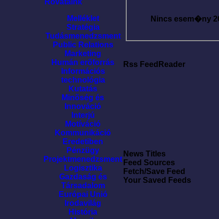
Rovataink
Melléklet
Nincs esem�ny
2
Stratégia
Tudásmenedzsment
Public Relations
Marketing
Humán erõforrás
Rss FeedReader
Információs
technológia
Kutatás
Minõség és
Innováció
Interjú
Motíváció
Kommunikáció
Eredetiben
Pénzügy
News Titles
Projektmenedzsment
Feed Sources
Logisztika
Fetch/Save Feed
Gazdaság és
Your Saved Feeds
Társadalom
Európai Unió
Irodavilág
História