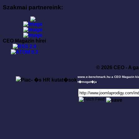
Szakmai partnereink:
CEO Magazin hírei
© 2026 CEO - A ga
www.e-benchmark.hu a CEO Magazin ki
.
t�mogat�ja