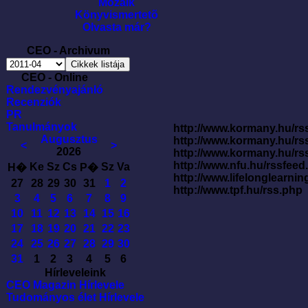
Mozaik
Könyvismertetõ
Olvasta már?
CEO - Archivum
CEO - Online
Rendezvényajánló
Recenziók
PR
Tanulmányok
http://www.kormany.hu/rss
Augusztus
http://www.kormany.hu/rs
<
>
2026
http://www.kormany.hu/rs
http://www.nfu.hu/rssfe
Ke
Sz
Cs
Sz
Va
H�
P�
http://www.lifelonglearnin
27
28
29
30
31
1
2
http://www.tpf.hu/rss.php
3
4
5
6
7
8
9
10
11
12
13
14
15
16
17
18
19
20
21
22
23
24
25
26
27
28
29
30
31
1
2
3
4
5
6
Hírleveleink
CEO Magazin Hírlevele
Tudományos élet Hírlevele