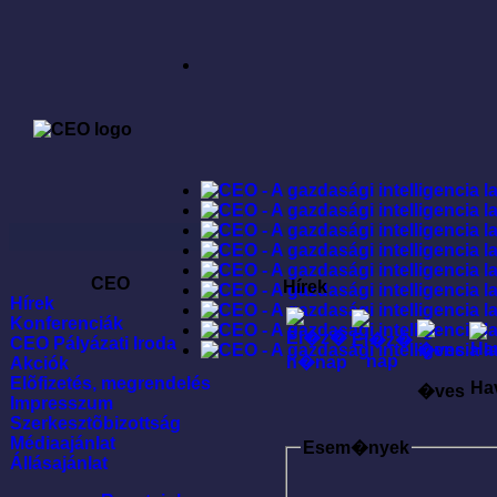
CEO
Hírek
Hírek
Konferenciák
CEO Pályázati Iroda
Akciók
Elõfizetés, megrendelés
Ha
�ves
Impresszum
Szerkesztõbizottság
Médiaajánlat
Esem�nyek
Állásajánlat