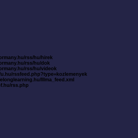
ormany.hu/rss/hu/hirek
kormany.hu/rss/hu/dok
kormany.hu/rss/hu/videok
nfu.hu/rssfeed.php?type=kozlemenyek
ifelonglearning.hu/lllma_feed.xml
pf.hu/rss.php