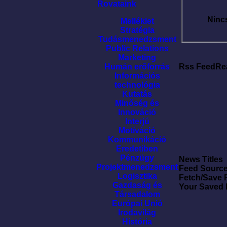
Rovataink
Ninc
Melléklet
Stratégia
Tudásmenedzsment
Public Relations
Marketing
Humán erõforrás
Rss FeedRe
Információs
technológia
Kutatás
Minõség és
Innováció
Interjú
Motíváció
Kommunikáció
Eredetiben
Pénzügy
News Titles
Projektmenedzsment
Feed Sourc
Logisztika
Fetch/Save 
Gazdaság és
Your Saved
Társadalom
Európai Unió
Irodavilág
História