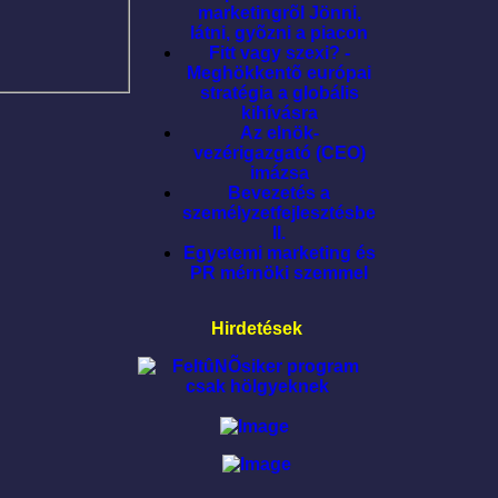
marketingrõl Jönni,
látni, gyõzni a piacon
Fitt vagy szexi? -
Meghökkentõ európai
stratégia a globális
kihívásra
Az elnök-
vezérigazgató (CEO)
imázsa
Bevezetés a
személyzetfejlesztésbe
II.
Egyetemi marketing és
PR mérnöki szemmel
Hirdetések