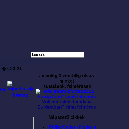
rt�k 23:21
Jelenleg 3 vend�g olvas
minket
Kutatások, felmérések
Nõk interaktív tanulása
Európában” címû felmérés
Népszerû cikkek
Philip Kotler - Kotler a