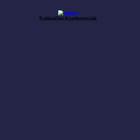
Tudástõke Konferenciák