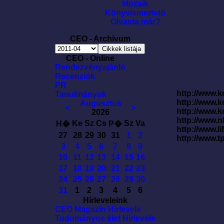
Mozaik
Könyvismertetõ
Olvasta már?
CEO - Archivum
CEO - Online
Rendezvényajánló
Recenziók
PR
http://www.k
Tanulmányok
http://www.
Augusztus
<
>
http://www.
2026
http://www.
Ke
Sz
Cs
Sz
Va
H�
P�
http://www.l
27
28
29
30
31
1
2
http://www.t
3
4
5
6
7
8
9
10
11
12
13
14
15
16
17
18
19
20
21
22
23
24
25
26
27
28
29
30
31
1
2
3
4
5
6
Hírleveleink
CEO Magazin Hírlevele
Tudományos élet Hírlevele