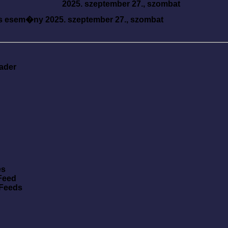
2025. szeptember 27., szombat
s esem�ny
2025. szeptember 27., szombat
ader
es
Feed
 Feeds