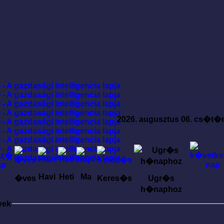
2026. augusztus 06. cs�t�
Havi
Heti
Ma
�ves
Keres�s
Ugr�s
h�naphoz
yek