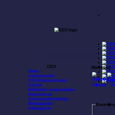
CEO
Marketing
Hírek
Konferenciák
CEO Pályázati Iroda
Akciók
Elõfizetés, megrendelés
Impresszum
Szerkesztõbizottság
Médiaajánlat
Esem�n
Állásajánlat