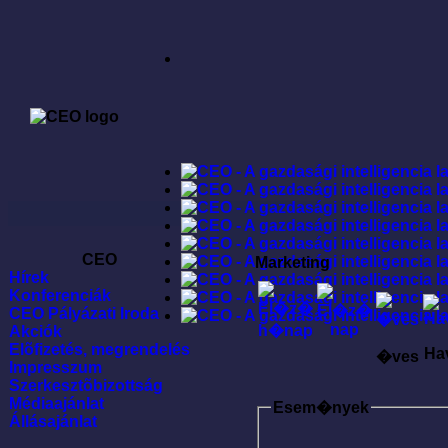
CEO
Marketing
Hírek
Konferenciák
CEO Pályázati Iroda
Akciók
Elõfizetés, megrendelés
Ha
�ves
Impresszum
Szerkesztõbizottság
Médiaajánlat
Esem�nyek
Állásajánlat