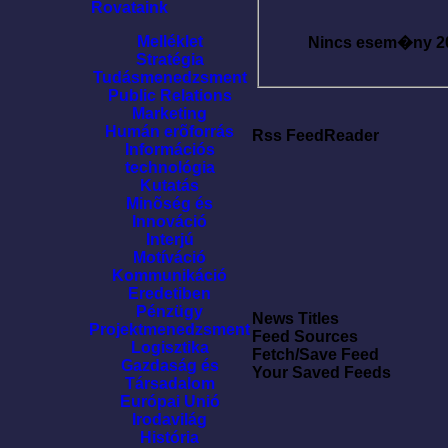
Rovataink
Melléklet
Nincs esem�ny
2
Stratégia
Tudásmenedzsment
Public Relations
Marketing
Humán erõforrás
Rss FeedReader
Információs
technológia
Kutatás
Minõség és
Innováció
Interjú
Motíváció
Kommunikáció
Eredetiben
Pénzügy
News Titles
Projektmenedzsment
Feed Sources
Logisztika
Fetch/Save Feed
Gazdaság és
Your Saved Feeds
Társadalom
Európai Unió
Irodavilág
História