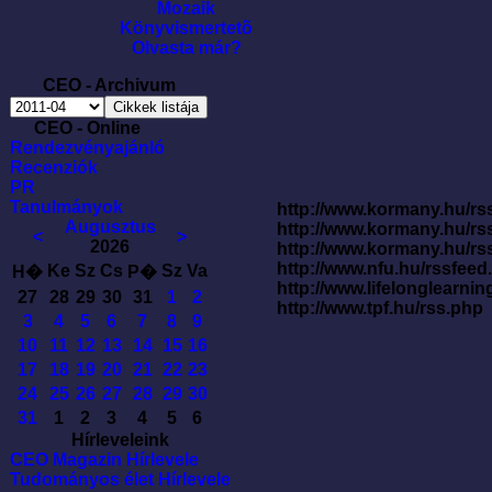
Mozaik
Könyvismertetõ
Olvasta már?
CEO - Archivum
CEO - Online
Rendezvényajánló
Recenziók
PR
Tanulmányok
http://www.kormany.hu/rss
Augusztus
http://www.kormany.hu/rs
<
>
2026
http://www.kormany.hu/rs
http://www.nfu.hu/rssfe
Ke
Sz
Cs
Sz
Va
H�
P�
http://www.lifelonglearnin
27
28
29
30
31
1
2
http://www.tpf.hu/rss.php
3
4
5
6
7
8
9
10
11
12
13
14
15
16
17
18
19
20
21
22
23
24
25
26
27
28
29
30
31
1
2
3
4
5
6
Hírleveleink
CEO Magazin Hírlevele
Tudományos élet Hírlevele