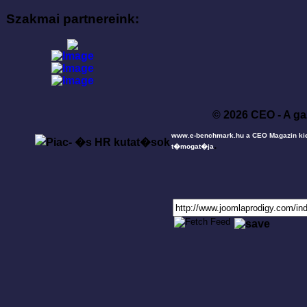
Szakmai partnereink:
© 2026 CEO - A ga
www.e-benchmark.hu a CEO Magazin ki
.
t�mogat�ja