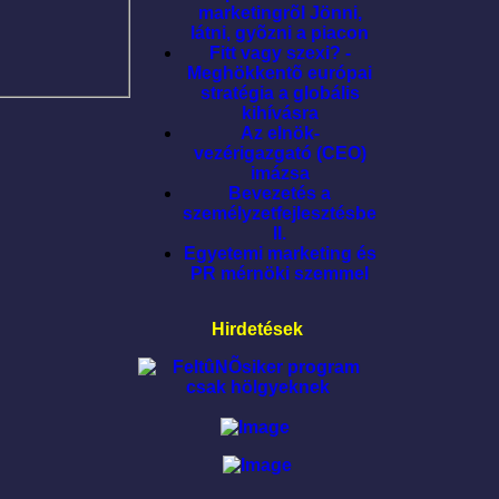
marketingrõl Jönni,
látni, gyõzni a piacon
Fitt vagy szexi? -
Meghökkentõ európai
stratégia a globális
kihívásra
Az elnök-
vezérigazgató (CEO)
imázsa
Bevezetés a
személyzetfejlesztésbe
II.
Egyetemi marketing és
PR mérnöki szemmel
Hirdetések