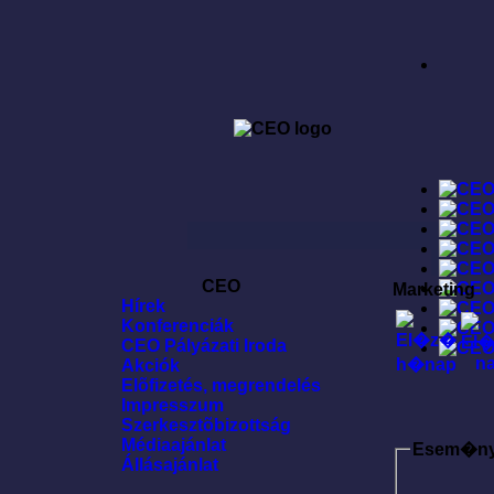
CEO
Marketing
Hírek
Konferenciák
CEO Pályázati Iroda
Akciók
Elõfizetés, megrendelés
Impresszum
Szerkesztõbizottság
Médiaajánlat
Esem�n
Állásajánlat