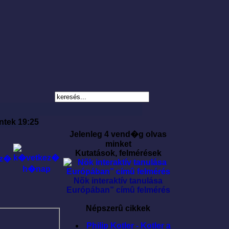
ntek 19:25
Jelenleg 4 vend�g olvas
minket
Kutatások, felmérések
Nõk interaktív tanulása
Európában” címû felmérés
Népszerû cikkek
Philip Kotler - Kotler a