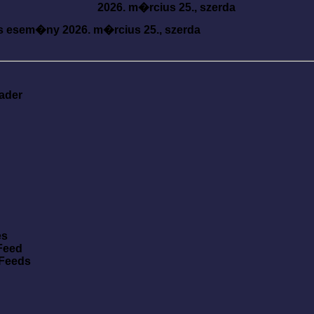
2026. m�rcius 25., szerda
s esem�ny
2026. m�rcius 25., szerda
ader
es
Feed
 Feeds