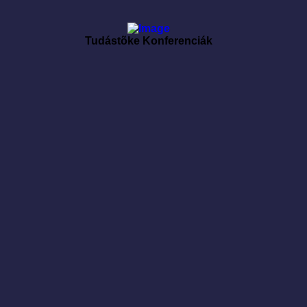
Tudástõke Konferenciák