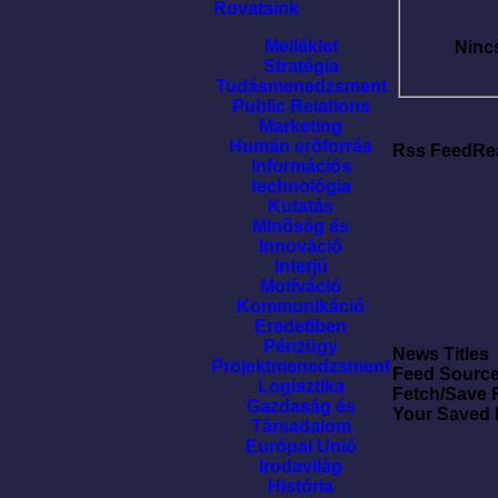
Rovataink
Melléklet
Ninc
Stratégia
Tudásmenedzsment
Public Relations
Marketing
Humán erõforrás
Rss FeedRe
Információs
technológia
Kutatás
Minõség és
Innováció
Interjú
Motíváció
Kommunikáció
Eredetiben
Pénzügy
News Titles
Projektmenedzsment
Feed Sourc
Logisztika
Fetch/Save 
Gazdaság és
Your Saved
Társadalom
Európai Unió
Irodavilág
História