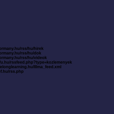
ormany.hu/rss/hu/hirek
kormany.hu/rss/hu/dok
kormany.hu/rss/hu/videok
nfu.hu/rssfeed.php?type=kozlemenyek
ifelonglearning.hu/lllma_feed.xml
pf.hu/rss.php