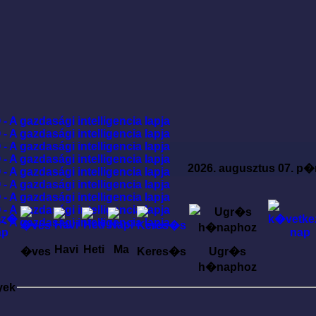
2026. augusztus 07. p�
Havi
Heti
Ma
�ves
Keres�s
Ugr�s
h�naphoz
yek