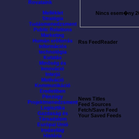
Rovataink
Melléklet
Nincs esem�ny
2
Stratégia
Tudásmenedzsment
Public Relations
Marketing
Humán erõforrás
Rss FeedReader
Információs
technológia
Kutatás
Minõség és
Innováció
Interjú
Motíváció
Kommunikáció
Eredetiben
Pénzügy
News Titles
Projektmenedzsment
Feed Sources
Logisztika
Fetch/Save Feed
Gazdaság és
Your Saved Feeds
Társadalom
Európai Unió
Irodavilág
História