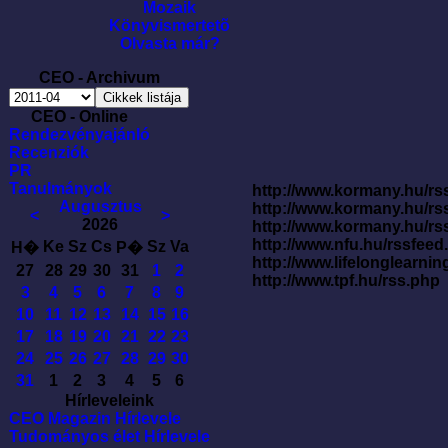
Mozaik
Könyvismertetõ
Olvasta már?
CEO - Archivum
CEO - Online
Rendezvényajánló
Recenziók
PR
Tanulmányok
http://www.kormany.hu/rss
Augusztus
http://www.kormany.hu/rs
<
>
2026
http://www.kormany.hu/rs
http://www.nfu.hu/rssfe
Ke
Sz
Cs
Sz
Va
H�
P�
http://www.lifelonglearnin
27
28
29
30
31
1
2
http://www.tpf.hu/rss.php
3
4
5
6
7
8
9
10
11
12
13
14
15
16
17
18
19
20
21
22
23
24
25
26
27
28
29
30
31
1
2
3
4
5
6
Hírleveleink
CEO Magazin Hírlevele
Tudományos élet Hírlevele