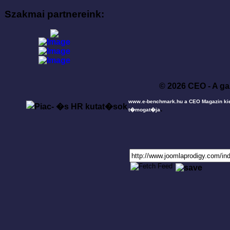
Szakmai partnereink:
© 2026 CEO - A ga
www.e-benchmark.hu a CEO Magazin ki
.
t�mogat�ja