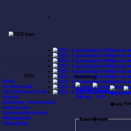
CEO
Marketing
Hírek
Konferenciák
CEO Pályázati Iroda
Akciók
Elõfizetés, megrendelés
Ha
�ves
Impresszum
Szerkesztõbizottság
Médiaajánlat
Esem�nyek
Állásajánlat