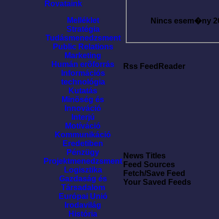
Rovataink
Melléklet
Nincs esem�ny
2
Stratégia
Tudásmenedzsment
Public Relations
Marketing
Humán erõforrás
Rss FeedReader
Információs
technológia
Kutatás
Minõség és
Innováció
Interjú
Motíváció
Kommunikáció
Eredetiben
Pénzügy
News Titles
Projektmenedzsment
Feed Sources
Logisztika
Fetch/Save Feed
Gazdaság és
Your Saved Feeds
Társadalom
Európai Unió
Irodavilág
História