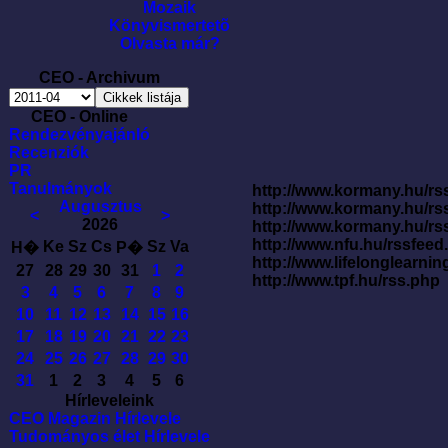
Mozaik
Könyvismertetõ
Olvasta már?
CEO - Archivum
CEO - Online
Rendezvényajánló
Recenziók
PR
Tanulmányok
http://www.kormany.hu/rss
Augusztus
http://www.kormany.hu/rs
<
>
2026
http://www.kormany.hu/rs
http://www.nfu.hu/rssfe
Ke
Sz
Cs
Sz
Va
H�
P�
http://www.lifelonglearnin
27
28
29
30
31
1
2
http://www.tpf.hu/rss.php
3
4
5
6
7
8
9
10
11
12
13
14
15
16
17
18
19
20
21
22
23
24
25
26
27
28
29
30
31
1
2
3
4
5
6
Hírleveleink
CEO Magazin Hírlevele
Tudományos élet Hírlevele