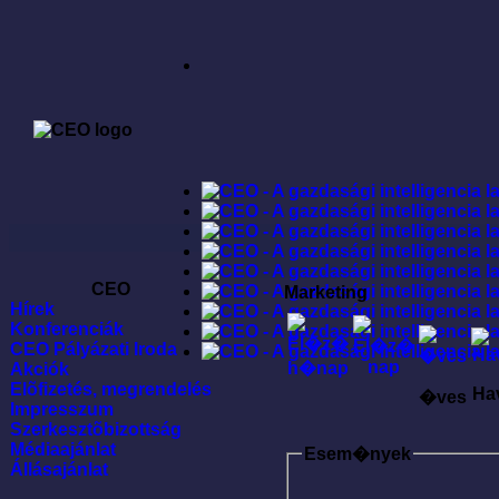
CEO
Marketing
Hírek
Konferenciák
CEO Pályázati Iroda
Akciók
Elõfizetés, megrendelés
Ha
�ves
Impresszum
Szerkesztõbizottság
Médiaajánlat
Esem�nyek
Állásajánlat