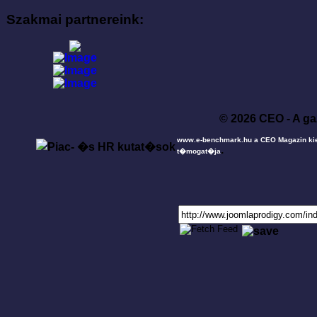
Szakmai partnereink:
© 2026 CEO - A ga
www.e-benchmark.hu a CEO Magazin ki
.
t�mogat�ja