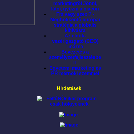
marketingrõl Jönni,
látni, gyõzni a piacon
Fitt vagy szexi? -
Meghökkentõ európai
stratégia a globális
kihívásra
Az elnök-
vezérigazgató (CEO)
imázsa
Bevezetés a
személyzetfejlesztésbe
II.
Egyetemi marketing és
PR mérnöki szemmel
Hirdetések