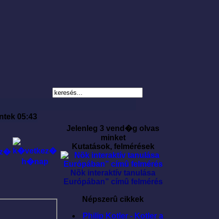
ntek 05:43
Jelenleg 3 vend�g olvas
minket
Kutatások, felmérések
Nõk interaktív tanulása
Európában” címû felmérés
Népszerû cikkek
Philip Kotler - Kotler a