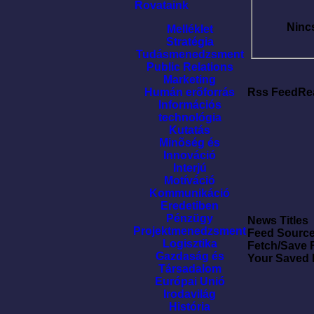
Rovataink
Ninc
Melléklet
Stratégia
Tudásmenedzsment
Public Relations
Marketing
Humán erõforrás
Rss FeedRe
Információs
technológia
Kutatás
Minõség és
Innováció
Interjú
Motíváció
Kommunikáció
Eredetiben
Pénzügy
News Titles
Projektmenedzsment
Feed Sourc
Logisztika
Fetch/Save 
Gazdaság és
Your Saved
Társadalom
Európai Unió
Irodavilág
História