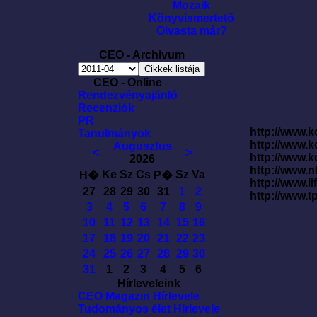
Mozaik
Könyvismertetõ
Olvasta már?
CEO - Archivum
CEO - Online
Rendezvényajánló
Recenziók
PR
http://www.k
Tanulmányok
http://www.
Augusztus
<
>
http://www.
2026
http://www.
Ke
Sz
Cs
Sz
Va
H�
P�
http://www.l
27
28
29
30
31
1
2
http://www.t
3
4
5
6
7
8
9
10
11
12
13
14
15
16
17
18
19
20
21
22
23
24
25
26
27
28
29
30
31
1
2
3
4
5
6
Hírleveleink
CEO Magazin Hírlevele
Tudományos élet Hírlevele