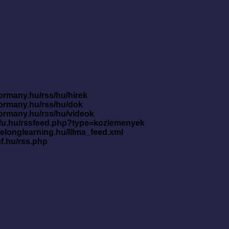
ormany.hu/rss/hu/hirek
kormany.hu/rss/hu/dok
kormany.hu/rss/hu/videok
nfu.hu/rssfeed.php?type=kozlemenyek
ifelonglearning.hu/lllma_feed.xml
pf.hu/rss.php