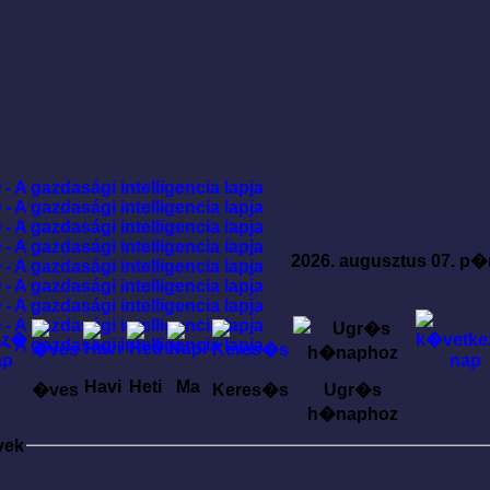
2026. augusztus 07. p�
Havi
Heti
Ma
�ves
Keres�s
Ugr�s
h�naphoz
yek