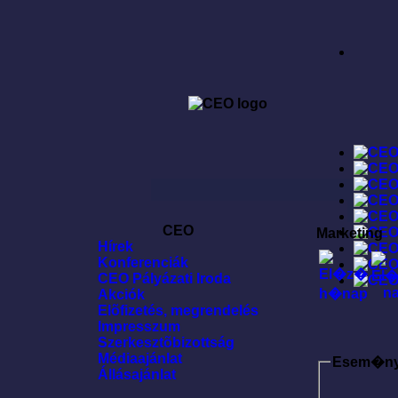
CEO
Marketing
Hírek
Konferenciák
CEO Pályázati Iroda
Akciók
Elõfizetés, megrendelés
Impresszum
Szerkesztõbizottság
Médiaajánlat
Esem�n
Állásajánlat