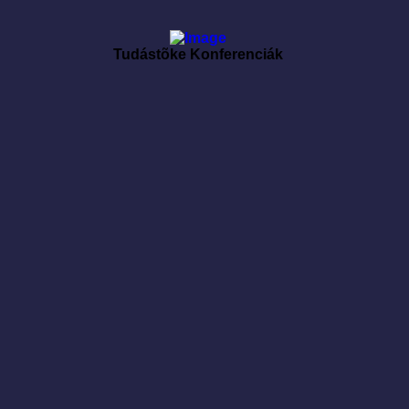
Tudástõke Konferenciák