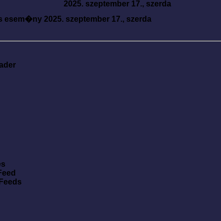
2025. szeptember 17., szerda
s esem�ny
2025. szeptember 17., szerda
ader
es
Feed
 Feeds