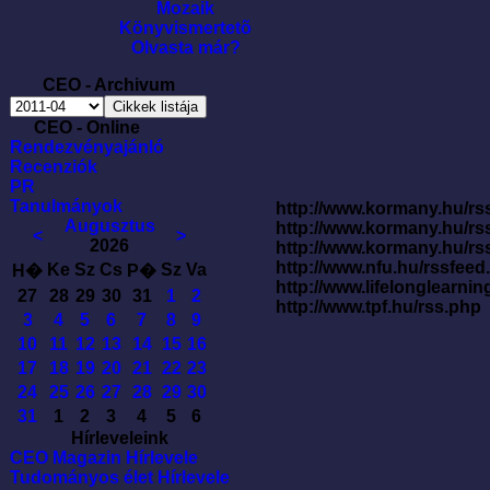
Mozaik
Könyvismertetõ
Olvasta már?
CEO - Archivum
CEO - Online
Rendezvényajánló
Recenziók
PR
Tanulmányok
http://www.kormany.hu/rss
Augusztus
http://www.kormany.hu/rs
<
>
2026
http://www.kormany.hu/rs
http://www.nfu.hu/rssfe
Ke
Sz
Cs
Sz
Va
H�
P�
http://www.lifelonglearnin
27
28
29
30
31
1
2
http://www.tpf.hu/rss.php
3
4
5
6
7
8
9
10
11
12
13
14
15
16
17
18
19
20
21
22
23
24
25
26
27
28
29
30
31
1
2
3
4
5
6
Hírleveleink
CEO Magazin Hírlevele
Tudományos élet Hírlevele