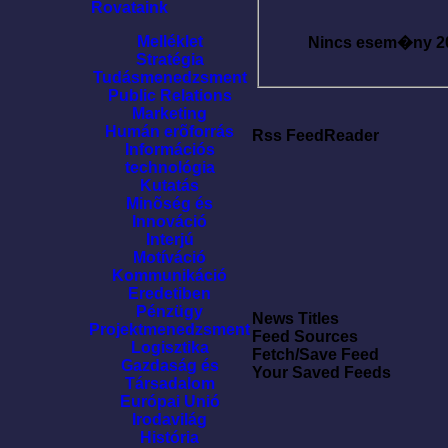
Rovataink
Melléklet
Nincs esem�ny
2
Stratégia
Tudásmenedzsment
Public Relations
Marketing
Humán erõforrás
Rss FeedReader
Információs
technológia
Kutatás
Minõség és
Innováció
Interjú
Motíváció
Kommunikáció
Eredetiben
Pénzügy
News Titles
Projektmenedzsment
Feed Sources
Logisztika
Fetch/Save Feed
Gazdaság és
Your Saved Feeds
Társadalom
Európai Unió
Irodavilág
História