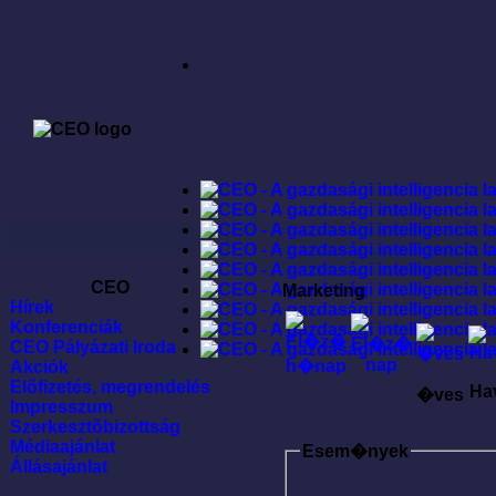
CEO
Marketing
Hírek
Konferenciák
CEO Pályázati Iroda
Akciók
Elõfizetés, megrendelés
Ha
�ves
Impresszum
Szerkesztõbizottság
Médiaajánlat
Esem�nyek
Állásajánlat