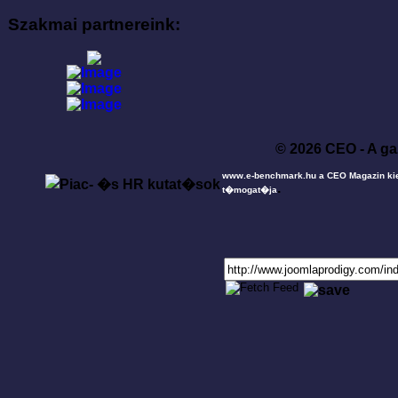
Szakmai partnereink:
© 2026 CEO - A ga
www.e-benchmark.hu a CEO Magazin ki
.
t�mogat�ja