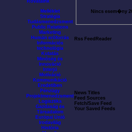
Rovataink
Melléklet
Nincs esem�ny
2
Stratégia
Tudásmenedzsment
Public Relations
Marketing
Humán erõforrás
Rss FeedReader
Információs
technológia
Kutatás
Minõség és
Innováció
Interjú
Motíváció
Kommunikáció
Eredetiben
Pénzügy
News Titles
Projektmenedzsment
Feed Sources
Logisztika
Fetch/Save Feed
Gazdaság és
Your Saved Feeds
Társadalom
Európai Unió
Irodavilág
História