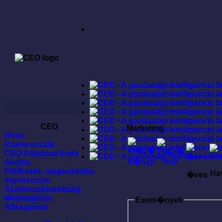
CEO
Marketing
Hírek
Konferenciák
CEO Pályázati Iroda
Akciók
Elõfizetés, megrendelés
Ha
�ves
Impresszum
Szerkesztõbizottság
Médiaajánlat
Esem�nyek
Állásajánlat