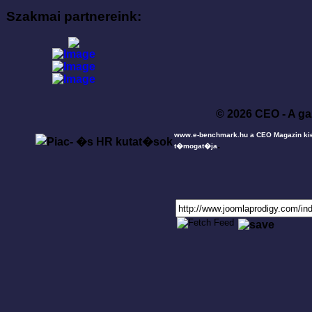
Szakmai partnereink:
© 2026 CEO - A ga
www.e-benchmark.hu a CEO Magazin ki
.
t�mogat�ja