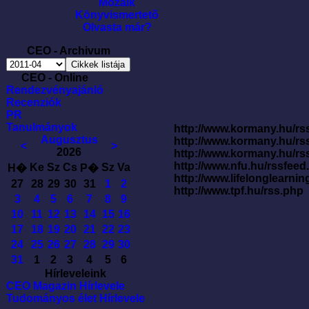
Mozaik
Könyvismertetõ
Olvasta már?
CEO - Archivum
CEO - Online
Rendezvényajánló
Recenziók
PR
Tanulmányok
http://www.kormany.hu/rss
Augusztus
http://www.kormany.hu/rs
<
>
2026
http://www.kormany.hu/rs
http://www.nfu.hu/rssfe
Ke
Sz
Cs
Sz
Va
H�
P�
http://www.lifelonglearnin
27
28
29
30
31
1
2
http://www.tpf.hu/rss.php
3
4
5
6
7
8
9
10
11
12
13
14
15
16
17
18
19
20
21
22
23
24
25
26
27
28
29
30
31
1
2
3
4
5
6
Hírleveleink
CEO Magazin Hírlevele
Tudományos élet Hírlevele