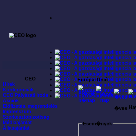
CEO
Európai Unió
Hírek
Konferenciák
CEO Pályázati Iroda
Akciók
Elõfizetés, megrendelés
Ha
�ves
Impresszum
Szerkesztõbizottság
Médiaajánlat
Esem�nyek
Állásajánlat