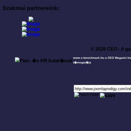
Szakmai partnereink:
© 2026 CEO - A ga
www.e-benchmark.hu a CEO Magazin ki
.
t�mogat�ja