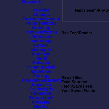
Rovataink
Melléklet
Nincs esem�ny
2
Stratégia
Tudásmenedzsment
Public Relations
Marketing
Humán erõforrás
Rss FeedReader
Információs
technológia
Kutatás
Minõség és
Innováció
Interjú
Motíváció
Kommunikáció
Eredetiben
Pénzügy
News Titles
Projektmenedzsment
Feed Sources
Logisztika
Fetch/Save Feed
Gazdaság és
Your Saved Feeds
Társadalom
Európai Unió
Irodavilág
História