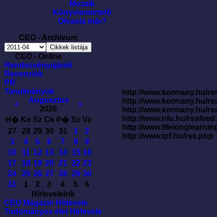
Mozaik
Könyvismertetõ
Olvasta már?
CEO - Archivum
CEO - Online
Rendezvényajánló
Recenziók
PR
Tanulmányok
http://www.kormany.hu/rss
Augusztus
http://www.kormany.hu/rs
<
>
2026
http://www.kormany.hu/rs
http://www.nfu.hu/rssfe
Ke
Sz
Cs
Sz
Va
H�
P�
http://www.lifelonglearnin
27
28
29
30
31
1
2
http://www.tpf.hu/rss.php
3
4
5
6
7
8
9
10
11
12
13
14
15
16
17
18
19
20
21
22
23
24
25
26
27
28
29
30
31
1
2
3
4
5
6
Hírleveleink
CEO Magazin Hírlevele
Tudományos élet Hírlevele