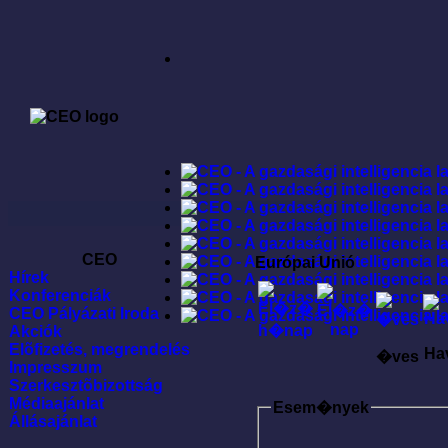
CEO
Európai Unió
Hírek
Konferenciák
CEO Pályázati Iroda
Akciók
Elõfizetés, megrendelés
Ha
�ves
Impresszum
Szerkesztõbizottság
Médiaajánlat
Esem�nyek
Állásajánlat