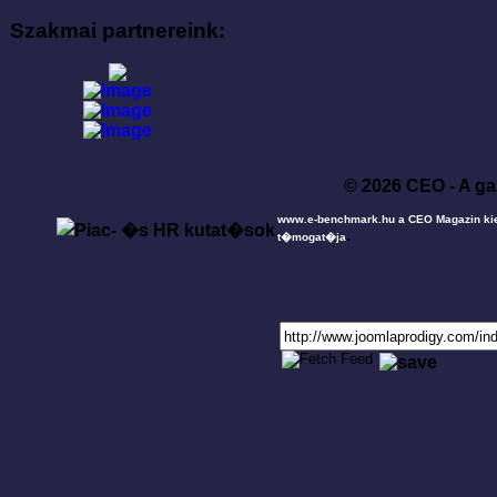
Szakmai partnereink:
© 2026 CEO - A ga
www.e-benchmark.hu a CEO Magazin ki
.
t�mogat�ja