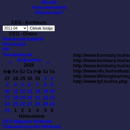
Mozaik
Könyvismertetõ
Olvasta már?
CEO - Archivum
CEO - Online
Rendezvényajánló
Recenziók
PR
Tanulmányok
http://www.kormany.hu/rss
Augusztus
http://www.kormany.hu/rs
<
>
2026
http://www.kormany.hu/rs
http://www.nfu.hu/rssfe
Ke
Sz
Cs
Sz
Va
H�
P�
http://www.lifelonglearnin
27
28
29
30
31
1
2
http://www.tpf.hu/rss.php
3
4
5
6
7
8
9
10
11
12
13
14
15
16
17
18
19
20
21
22
23
24
25
26
27
28
29
30
31
1
2
3
4
5
6
Hírleveleink
CEO Magazin Hírlevele
Tudományos élet Hírlevele