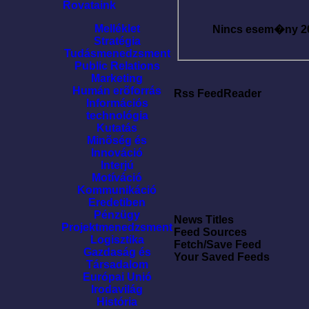
Rovataink
Melléklet
Nincs esem�ny
2
Stratégia
Tudásmenedzsment
Public Relations
Marketing
Humán erõforrás
Rss FeedReader
Információs
technológia
Kutatás
Minõség és
Innováció
Interjú
Motíváció
Kommunikáció
Eredetiben
Pénzügy
News Titles
Projektmenedzsment
Feed Sources
Logisztika
Fetch/Save Feed
Gazdaság és
Your Saved Feeds
Társadalom
Európai Unió
Irodavilág
História