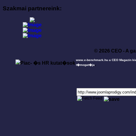
Szakmai partnereink:
© 2026 CEO - A ga
www.e-benchmark.hu a CEO Magazin ki
.
t�mogat�ja