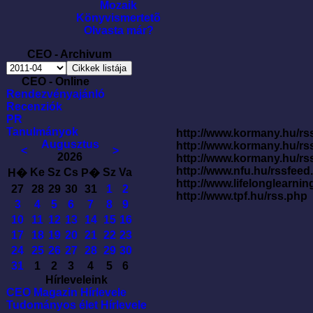
Mozaik
Könyvismertetõ
Olvasta már?
CEO - Archivum
CEO - Online
Rendezvényajánló
Recenziók
PR
Tanulmányok
http://www.kormany.hu/rss
Augusztus
http://www.kormany.hu/rs
<
>
2026
http://www.kormany.hu/rs
http://www.nfu.hu/rssfe
Ke
Sz
Cs
Sz
Va
H�
P�
http://www.lifelonglearnin
27
28
29
30
31
1
2
http://www.tpf.hu/rss.php
3
4
5
6
7
8
9
10
11
12
13
14
15
16
17
18
19
20
21
22
23
24
25
26
27
28
29
30
31
1
2
3
4
5
6
Hírleveleink
CEO Magazin Hírlevele
Tudományos élet Hírlevele