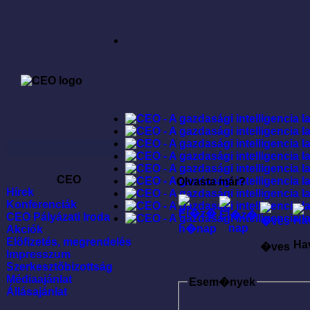
CEO
Olvasta már?
Hírek
Konferenciák
CEO Pályázati Iroda
Akciók
Elõfizetés, megrendelés
Ha
�ves
Impresszum
Szerkesztõbizottság
Médiaajánlat
Esem�nyek
Állásajánlat