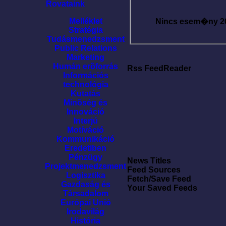
Rovataink
Melléklet
Nincs esem�ny
2
Stratégia
Tudásmenedzsment
Public Relations
Marketing
Humán erõforrás
Rss FeedReader
Információs
technológia
Kutatás
Minõség és
Innováció
Interjú
Motíváció
Kommunikáció
Eredetiben
Pénzügy
News Titles
Projektmenedzsment
Feed Sources
Logisztika
Fetch/Save Feed
Gazdaság és
Your Saved Feeds
Társadalom
Európai Unió
Irodavilág
História