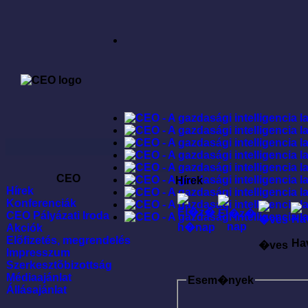
CEO
Hírek
Hírek
Konferenciák
CEO Pályázati Iroda
Akciók
Elõfizetés, megrendelés
Ha
�ves
Impresszum
Szerkesztõbizottság
Médiaajánlat
Esem�nyek
Állásajánlat