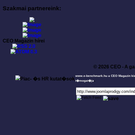
Szakmai partnereink:
CEO Magazin hírei
© 2026 CEO - A ga
www.e-benchmark.hu a CEO Magazin ki
.
t�mogat�ja