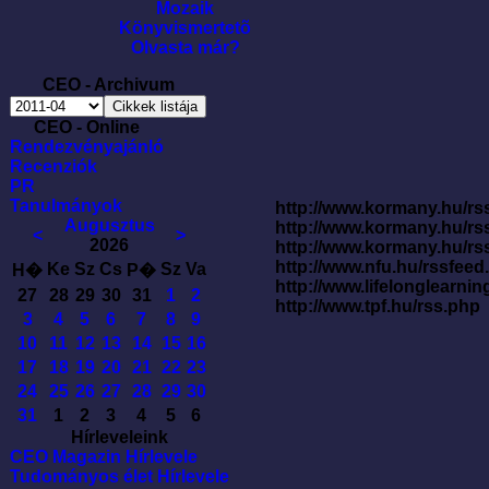
Mozaik
Könyvismertetõ
Olvasta már?
CEO - Archivum
CEO - Online
Rendezvényajánló
Recenziók
PR
Tanulmányok
http://www.kormany.hu/rss
Augusztus
http://www.kormany.hu/rs
<
>
2026
http://www.kormany.hu/rs
http://www.nfu.hu/rssfe
Ke
Sz
Cs
Sz
Va
H�
P�
http://www.lifelonglearnin
27
28
29
30
31
1
2
http://www.tpf.hu/rss.php
3
4
5
6
7
8
9
10
11
12
13
14
15
16
17
18
19
20
21
22
23
24
25
26
27
28
29
30
31
1
2
3
4
5
6
Hírleveleink
CEO Magazin Hírlevele
Tudományos élet Hírlevele