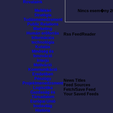
Rovataink
Melléklet
Nincs esem�ny
2
Stratégia
Tudásmenedzsment
Public Relations
Marketing
Humán erõforrás
Rss FeedReader
Információs
technológia
Kutatás
Minõség és
Innováció
Interjú
Motíváció
Kommunikáció
Eredetiben
Pénzügy
News Titles
Projektmenedzsment
Feed Sources
Logisztika
Fetch/Save Feed
Gazdaság és
Your Saved Feeds
Társadalom
Európai Unió
Irodavilág
História