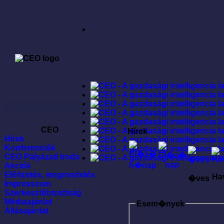
CEO
Hírek
Hírek
Konferenciák
CEO Pályázati Iroda
Akciók
Elõfizetés, megrendelés
Ha
�ves
Impresszum
Szerkesztõbizottság
Médiaajánlat
Esem�nyek
Állásajánlat