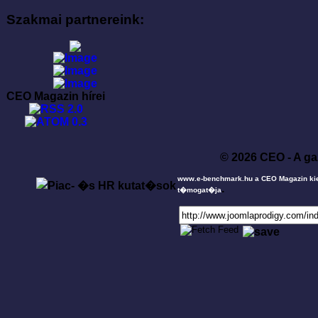
Szakmai partnereink:
CEO Magazin hírei
© 2026 CEO - A ga
www.e-benchmark.hu a CEO Magazin ki
.
t�mogat�ja