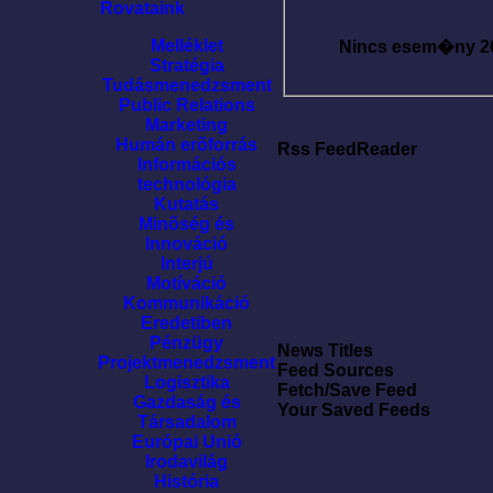
Rovataink
Melléklet
Nincs esem�ny
2
Stratégia
Tudásmenedzsment
Public Relations
Marketing
Humán erõforrás
Rss FeedReader
Információs
technológia
Kutatás
Minõség és
Innováció
Interjú
Motíváció
Kommunikáció
Eredetiben
Pénzügy
News Titles
Projektmenedzsment
Feed Sources
Logisztika
Fetch/Save Feed
Gazdaság és
Your Saved Feeds
Társadalom
Európai Unió
Irodavilág
História