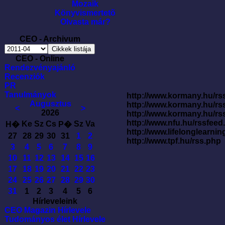
Mozaik
Könyvismertetõ
Olvasta már?
CEO - Archivum
CEO - Online
Rendezvényajánló
Recenziók
PR
Tanulmányok
http://www.kormany.hu/rss
Augusztus
http://www.kormany.hu/rs
<
>
2026
http://www.kormany.hu/rs
http://www.nfu.hu/rssfe
Ke
Sz
Cs
Sz
Va
H�
P�
http://www.lifelonglearnin
27
28
29
30
31
1
2
http://www.tpf.hu/rss.php
3
4
5
6
7
8
9
10
11
12
13
14
15
16
17
18
19
20
21
22
23
24
25
26
27
28
29
30
31
1
2
3
4
5
6
Hírleveleink
CEO Magazin Hírlevele
Tudományos élet Hírlevele