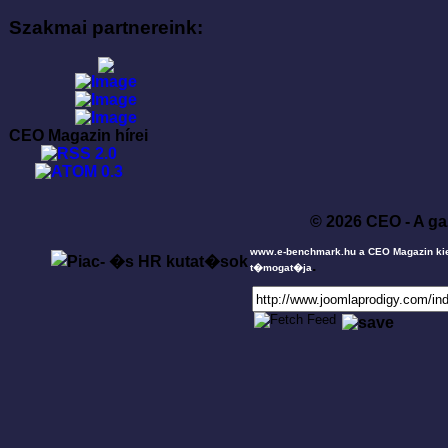
Szakmai partnereink:
CEO Magazin hírei
© 2026 CEO - A ga
www.e-benchmark.hu a CEO Magazin ki
.
t�mogat�ja