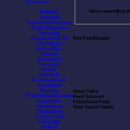
Rovataink
Nincs esem�ny
2
Melléklet
Stratégia
Tudásmenedzsment
Public Relations
Marketing
Humán erõforrás
Rss FeedReader
Információs
technológia
Kutatás
Minõség és
Innováció
Interjú
Motíváció
Kommunikáció
Eredetiben
Pénzügy
News Titles
Projektmenedzsment
Feed Sources
Logisztika
Fetch/Save Feed
Gazdaság és
Your Saved Feeds
Társadalom
Európai Unió
Irodavilág
História