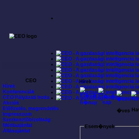
CEO
Hírek
Hírek
Konferenciák
CEO Pályázati Iroda
Akciók
Elõfizetés, megrendelés
Ha
�ves
Impresszum
Szerkesztõbizottság
Médiaajánlat
Esem�nyek
Állásajánlat