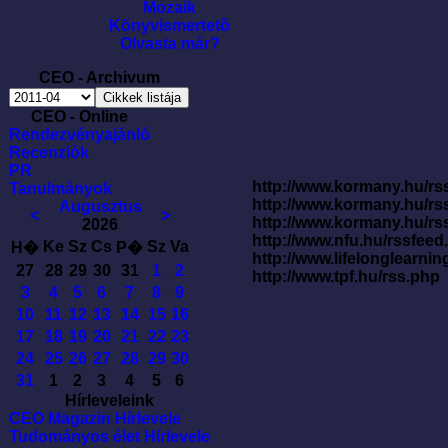
Mozaik
Könyvismertetõ
Olvasta már?
CEO - Archivum
CEO - Online
Rendezvényajánló
Recenziók
PR
http://www.kormany.hu/rss
Tanulmányok
http://www.kormany.hu/rs
Augusztus
<
>
http://www.kormany.hu/rs
2026
http://www.nfu.hu/rssfe
Ke
Sz
Cs
Sz
Va
H�
P�
http://www.lifelonglearnin
27
28
29
30
31
1
2
http://www.tpf.hu/rss.php
3
4
5
6
7
8
9
10
11
12
13
14
15
16
17
18
19
20
21
22
23
24
25
26
27
28
29
30
31
1
2
3
4
5
6
Hírleveleink
CEO Magazin Hírlevele
Tudományos élet Hírlevele