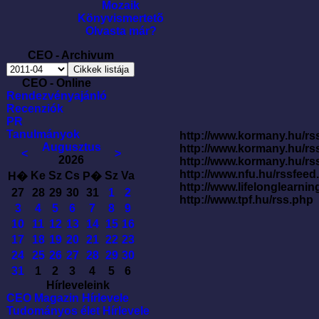
Mozaik
Könyvismertetõ
Olvasta már?
CEO - Archivum
CEO - Online
Rendezvényajánló
Recenziók
PR
Tanulmányok
http://www.kormany.hu/rss
Augusztus
http://www.kormany.hu/rs
<
>
2026
http://www.kormany.hu/rs
http://www.nfu.hu/rssfe
Ke
Sz
Cs
Sz
Va
H�
P�
http://www.lifelonglearnin
27
28
29
30
31
1
2
http://www.tpf.hu/rss.php
3
4
5
6
7
8
9
10
11
12
13
14
15
16
17
18
19
20
21
22
23
24
25
26
27
28
29
30
31
1
2
3
4
5
6
Hírleveleink
CEO Magazin Hírlevele
Tudományos élet Hírlevele