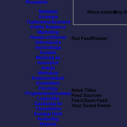
Rovataink
Melléklet
Nincs esem�ny
2
Stratégia
Tudásmenedzsment
Public Relations
Marketing
Humán erõforrás
Rss FeedReader
Információs
technológia
Kutatás
Minõség és
Innováció
Interjú
Motíváció
Kommunikáció
Eredetiben
Pénzügy
News Titles
Projektmenedzsment
Feed Sources
Logisztika
Fetch/Save Feed
Gazdaság és
Your Saved Feeds
Társadalom
Európai Unió
Irodavilág
História