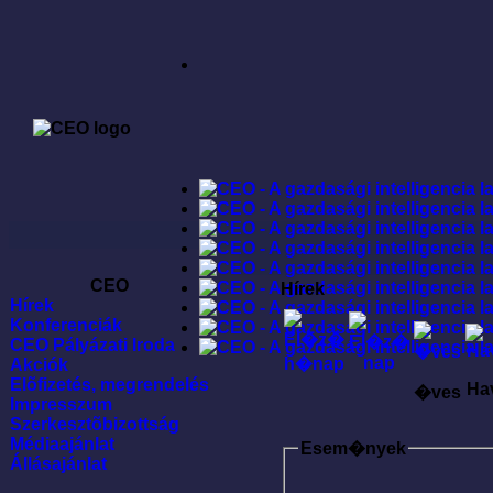
CEO
Hírek
Hírek
Konferenciák
CEO Pályázati Iroda
Akciók
Elõfizetés, megrendelés
Ha
�ves
Impresszum
Szerkesztõbizottság
Médiaajánlat
Esem�nyek
Állásajánlat