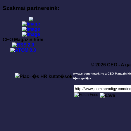
Szakmai partnereink:
CEO Magazin hírei
© 2026 CEO - A ga
www.e-benchmark.hu a CEO Magazin ki
.
t�mogat�ja