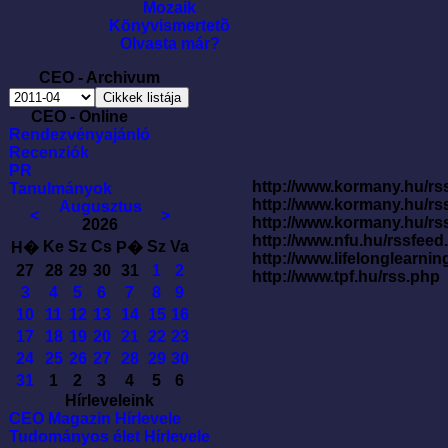
Mozaik
Könyvismertetõ
Olvasta már?
CEO - Archivum
CEO - Online
Rendezvényajánló
Recenziók
PR
http://www.kormany.hu/rss
Tanulmányok
http://www.kormany.hu/rs
Augusztus
<
>
http://www.kormany.hu/rs
2026
http://www.nfu.hu/rssfe
Ke
Sz
Cs
Sz
Va
H�
P�
http://www.lifelonglearnin
27
28
29
30
31
1
2
http://www.tpf.hu/rss.php
3
4
5
6
7
8
9
10
11
12
13
14
15
16
17
18
19
20
21
22
23
24
25
26
27
28
29
30
31
1
2
3
4
5
6
Hírleveleink
CEO Magazin Hírlevele
Tudományos élet Hírlevele