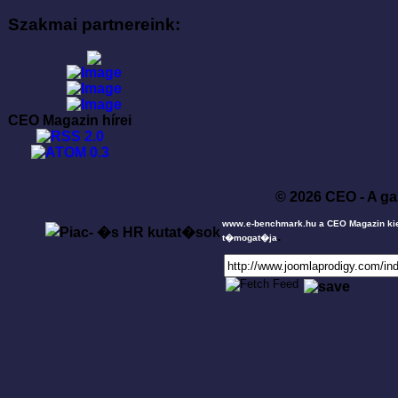
Szakmai partnereink:
CEO Magazin hírei
© 2026 CEO - A ga
www.e-benchmark.hu a CEO Magazin ki
.
t�mogat�ja