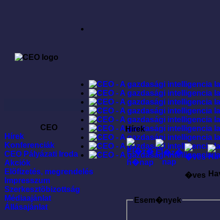
CEO
Hírek
Hírek
Konferenciák
CEO Pályázati Iroda
Akciók
Elõfizetés, megrendelés
Ha
�ves
Impresszum
Szerkesztõbizottság
Médiaajánlat
Esem�nyek
Állásajánlat