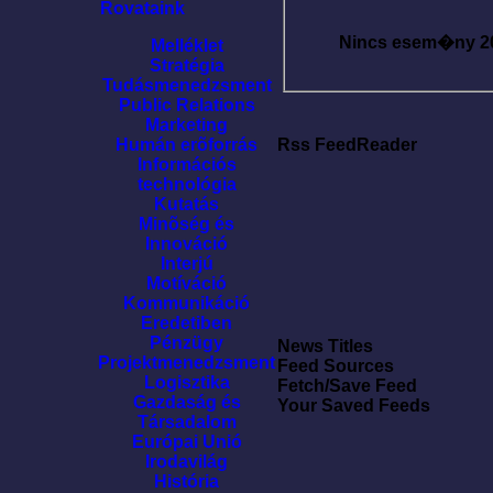
Rovataink
Nincs esem�ny
2
Melléklet
Stratégia
Tudásmenedzsment
Public Relations
Marketing
Humán erõforrás
Rss FeedReader
Információs
technológia
Kutatás
Minõség és
Innováció
Interjú
Motíváció
Kommunikáció
Eredetiben
Pénzügy
News Titles
Projektmenedzsment
Feed Sources
Logisztika
Fetch/Save Feed
Gazdaság és
Your Saved Feeds
Társadalom
Európai Unió
Irodavilág
História