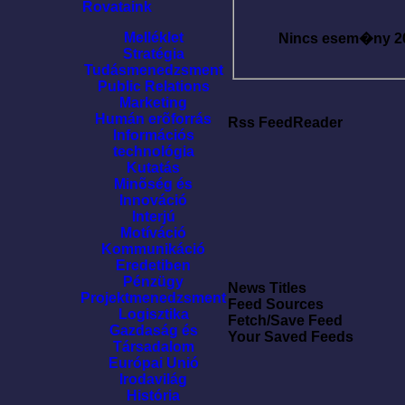
Rovataink
Melléklet
Nincs esem�ny
2
Stratégia
Tudásmenedzsment
Public Relations
Marketing
Humán erõforrás
Rss FeedReader
Információs
technológia
Kutatás
Minõség és
Innováció
Interjú
Motíváció
Kommunikáció
Eredetiben
Pénzügy
News Titles
Projektmenedzsment
Feed Sources
Logisztika
Fetch/Save Feed
Gazdaság és
Your Saved Feeds
Társadalom
Európai Unió
Irodavilág
História