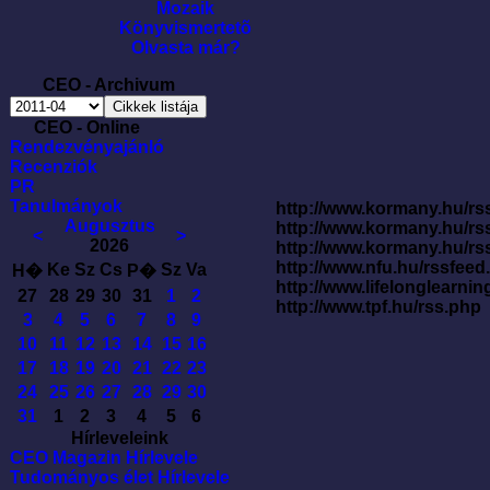
Mozaik
Könyvismertetõ
Olvasta már?
CEO - Archivum
CEO - Online
Rendezvényajánló
Recenziók
PR
Tanulmányok
http://www.kormany.hu/rss
Augusztus
http://www.kormany.hu/rs
<
>
2026
http://www.kormany.hu/rs
http://www.nfu.hu/rssfe
Ke
Sz
Cs
Sz
Va
H�
P�
http://www.lifelonglearnin
27
28
29
30
31
1
2
http://www.tpf.hu/rss.php
3
4
5
6
7
8
9
10
11
12
13
14
15
16
17
18
19
20
21
22
23
24
25
26
27
28
29
30
31
1
2
3
4
5
6
Hírleveleink
CEO Magazin Hírlevele
Tudományos élet Hírlevele