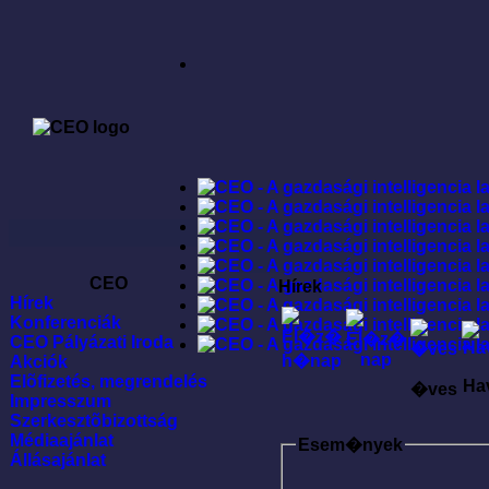
CEO
Hírek
Hírek
Konferenciák
CEO Pályázati Iroda
Akciók
Elõfizetés, megrendelés
Ha
�ves
Impresszum
Szerkesztõbizottság
Médiaajánlat
Esem�nyek
Állásajánlat