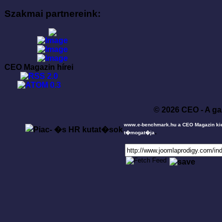
Szakmai partnereink:
CEO Magazin hírei
© 2026 CEO - A ga
www.e-benchmark.hu a CEO Magazin ki
.
t�mogat�ja