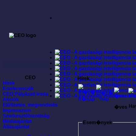
CEO
Hírek
Hírek
Konferenciák
CEO Pályázati Iroda
Akciók
Elõfizetés, megrendelés
Ha
�ves
Impresszum
Szerkesztõbizottság
Médiaajánlat
Esem�nyek
Állásajánlat