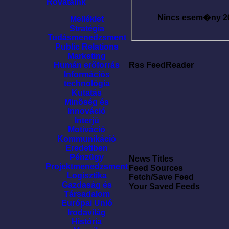
Rovataink
Nincs esem�ny
2
Melléklet
Stratégia
Tudásmenedzsment
Public Relations
Marketing
Humán erõforrás
Rss FeedReader
Információs
technológia
Kutatás
Minõség és
Innováció
Interjú
Motíváció
Kommunikáció
Eredetiben
Pénzügy
News Titles
Projektmenedzsment
Feed Sources
Logisztika
Fetch/Save Feed
Gazdaság és
Your Saved Feeds
Társadalom
Európai Unió
Irodavilág
História