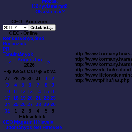
Mozaik
Könyvismertetõ
Olvasta már?
CEO - Archivum
CEO - Online
Rendezvényajánló
Recenziók
PR
http://www.kormany.hu/rss
Tanulmányok
http://www.kormany.hu/rs
Augusztus
<
>
http://www.kormany.hu/rs
2026
http://www.nfu.hu/rssfe
Ke
Sz
Cs
Sz
Va
H�
P�
http://www.lifelonglearnin
27
28
29
30
31
1
2
http://www.tpf.hu/rss.php
3
4
5
6
7
8
9
10
11
12
13
14
15
16
17
18
19
20
21
22
23
24
25
26
27
28
29
30
31
1
2
3
4
5
6
Hírleveleink
CEO Magazin Hírlevele
Tudományos élet Hírlevele