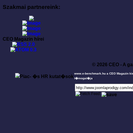
Szakmai partnereink:
CEO Magazin hírei
© 2026 CEO - A ga
www.e-benchmark.hu a CEO Magazin ki
.
t�mogat�ja