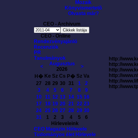
Mozaik
Könyvismertetõ
Olvasta már?
CEO - Archivum
CEO - Online
Rendezvényajánló
Recenziók
PR
Tanulmányok
http://www.k
Augusztus
http://www.
<
>
2026
http://www.
http://www.
Ke
Sz
Cs
Sz
Va
H�
P�
http://www.l
27
28
29
30
31
1
2
http://www.t
3
4
5
6
7
8
9
10
11
12
13
14
15
16
17
18
19
20
21
22
23
24
25
26
27
28
29
30
31
1
2
3
4
5
6
Hírleveleink
CEO Magazin Hírlevele
Tudományos élet Hírlevele