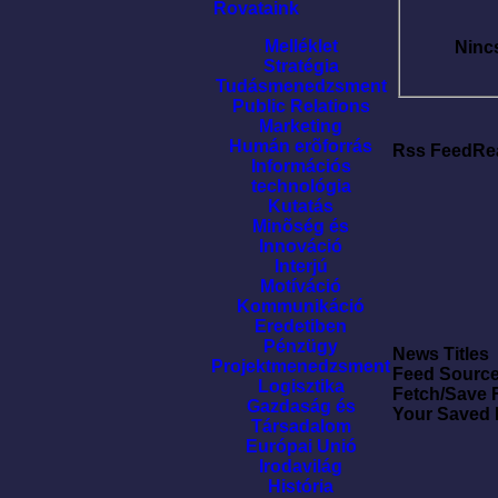
Rovataink
Melléklet
Ninc
Stratégia
Tudásmenedzsment
Public Relations
Marketing
Humán erõforrás
Rss FeedRe
Információs
technológia
Kutatás
Minõség és
Innováció
Interjú
Motíváció
Kommunikáció
Eredetiben
Pénzügy
News Titles
Projektmenedzsment
Feed Sourc
Logisztika
Fetch/Save 
Gazdaság és
Your Saved
Társadalom
Európai Unió
Irodavilág
História