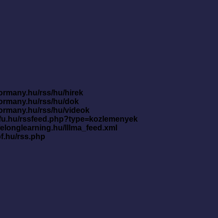
ormany.hu/rss/hu/hirek
kormany.hu/rss/hu/dok
kormany.hu/rss/hu/videok
nfu.hu/rssfeed.php?type=kozlemenyek
ifelonglearning.hu/lllma_feed.xml
pf.hu/rss.php