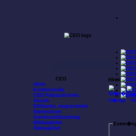
CEO
Hírek
Hírek
Konferenciák
CEO Pályázati Iroda
Akciók
Elõfizetés, megrendelés
Impresszum
Szerkesztõbizottság
Médiaajánlat
Esem�n
Állásajánlat