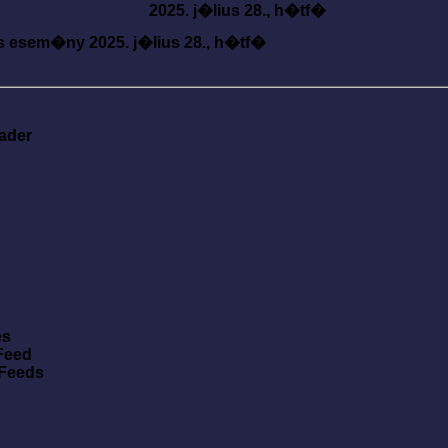
2025. j�lius 28., h�tf�
s esem�ny
2025. j�lius 28., h�tf�
ader
es
Feed
 Feeds