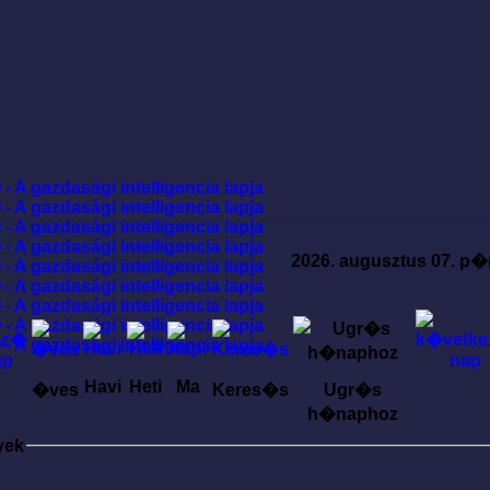
2026. augusztus 07. p�
Havi
Heti
Ma
�ves
Keres�s
Ugr�s
h�naphoz
yek