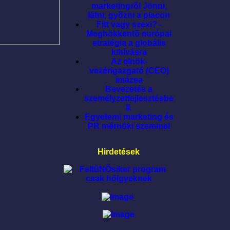
marketingrõl Jönni,
látni, gyõzni a piacon
Fitt vagy szexi? -
Meghökkentõ európai
stratégia a globális
kihívásra
Az elnök-
vezérigazgató (CEO)
imázsa
Bevezetés a
személyzetfejlesztésbe
II.
Egyetemi marketing és
PR mérnöki szemmel
Hirdetések