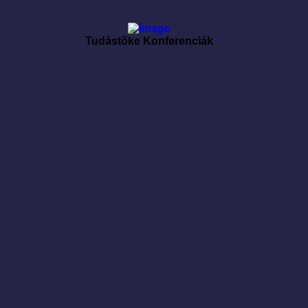
Tudástõke Konferenciák