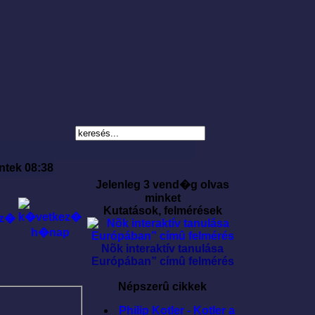
ntek 08:38
Jelenleg 3 vend�g olvas
minket
Kutatások, felmérések
Nõk interaktív tanulása
Európában” címû felmérés
Népszerû cikkek
Philip Kotler - Kotler a