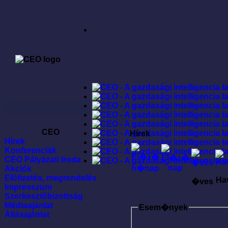
CEO
Hírek
Hírek
Konferenciák
CEO Pályázati Iroda
Akciók
Elõfizetés, megrendelés
Ha
�ves
Impresszum
Szerkesztõbizottság
Médiaajánlat
Esem�nyek
Állásajánlat