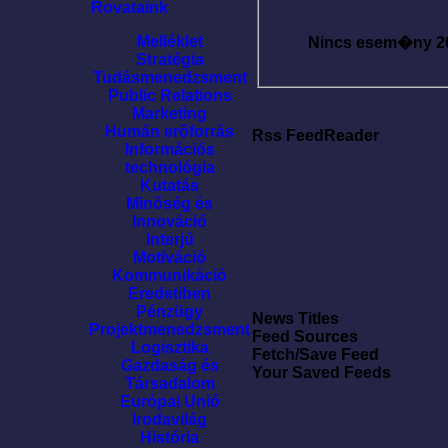
Rovataink
Melléklet
Nincs esem�ny
2
Stratégia
Tudásmenedzsment
Public Relations
Marketing
Humán erõforrás
Rss FeedReader
Információs
technológia
Kutatás
Minõség és
Innováció
Interjú
Motíváció
Kommunikáció
Eredetiben
Pénzügy
News Titles
Projektmenedzsment
Feed Sources
Logisztika
Fetch/Save Feed
Gazdaság és
Your Saved Feeds
Társadalom
Európai Unió
Irodavilág
História