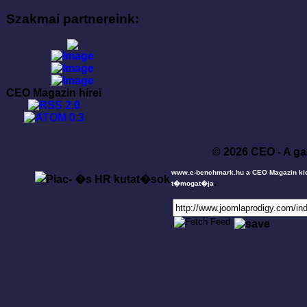
Szakmai partnereink:
CEO Magazin hírei
© 2026 CEO - A ga
www.e-benchmark.hu a CEO Magazin ki
.
t�mogat�ja