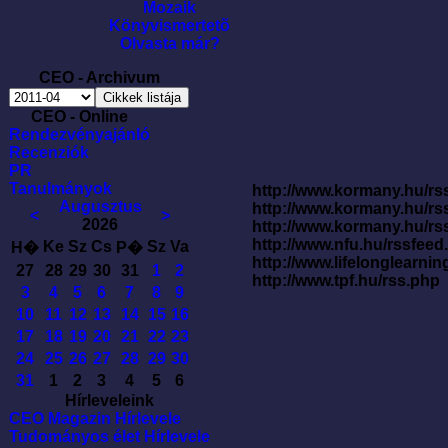
Mozaik
Könyvismertetõ
Olvasta már?
CEO - Archivum
CEO - Online
Rendezvényajánló
Recenziók
PR
Tanulmányok
http://www.kormany.hu/rss
Augusztus
http://www.kormany.hu/rs
<
>
2026
http://www.kormany.hu/rs
http://www.nfu.hu/rssfe
Ke
Sz
Cs
Sz
Va
H�
P�
http://www.lifelonglearnin
27
28
29
30
31
1
2
http://www.tpf.hu/rss.php
3
4
5
6
7
8
9
10
11
12
13
14
15
16
17
18
19
20
21
22
23
24
25
26
27
28
29
30
31
1
2
3
4
5
6
Hírleveleink
CEO Magazin Hírlevele
Tudományos élet Hírlevele