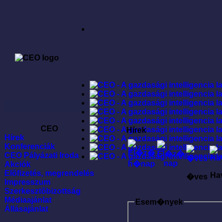
CEO
Hírek
Hírek
Konferenciák
CEO Pályázati Iroda
Akciók
Elõfizetés, megrendelés
Ha
�ves
Impresszum
Szerkesztõbizottság
Médiaajánlat
Esem�nyek
Állásajánlat