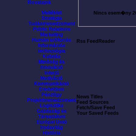
Rovataink
Melléklet
Nincs esem�ny
2
Stratégia
Tudásmenedzsment
Public Relations
Marketing
Humán erõforrás
Rss FeedReader
Információs
technológia
Kutatás
Minõség és
Innováció
Interjú
Motíváció
Kommunikáció
Eredetiben
Pénzügy
News Titles
Projektmenedzsment
Feed Sources
Logisztika
Fetch/Save Feed
Gazdaság és
Your Saved Feeds
Társadalom
Európai Unió
Irodavilág
História