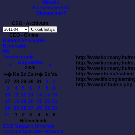
Mozaik
Könyvismertetõ
Olvasta már?
CEO - Archivum
CEO - Online
Rendezvényajánló
Recenziók
PR
Tanulmányok
http://www.kormany.hu/rss
Augusztus
http://www.kormany.hu/rs
<
>
2026
http://www.kormany.hu/rs
http://www.nfu.hu/rssfe
Ke
Sz
Cs
Sz
Va
H�
P�
http://www.lifelonglearnin
27
28
29
30
31
1
2
http://www.tpf.hu/rss.php
3
4
5
6
7
8
9
10
11
12
13
14
15
16
17
18
19
20
21
22
23
24
25
26
27
28
29
30
31
1
2
3
4
5
6
Hírleveleink
CEO Magazin Hírlevele
Tudományos élet Hírlevele