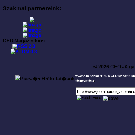
Szakmai partnereink:
CEO Magazin hírei
© 2026 CEO - A ga
www.e-benchmark.hu a CEO Magazin ki
.
t�mogat�ja