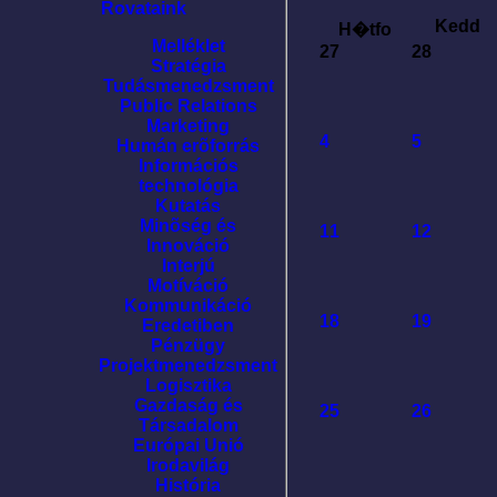
Rovataink
Kedd
H�tfo
Melléklet
27
28
Stratégia
Tudásmenedzsment
Public Relations
Marketing
4
5
Humán erõforrás
Információs
technológia
Kutatás
Minõség és
11
12
Innováció
Interjú
Motíváció
Kommunikáció
18
19
Eredetiben
Pénzügy
Projektmenedzsment
Logisztika
Gazdaság és
25
26
Társadalom
Európai Unió
Irodavilág
História