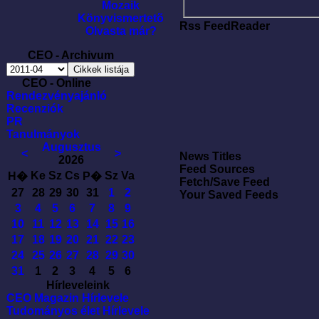
Mozaik
Könyvismertetõ
Rss FeedReader
Olvasta már?
CEO - Archivum
CEO - Online
Rendezvényajánló
Recenziók
PR
Tanulmányok
Augusztus
<
>
News Titles
2026
Feed Sources
Ke
Sz
Cs
Sz
Va
H�
P�
Fetch/Save Feed
27
28
29
30
31
1
2
Your Saved Feeds
3
4
5
6
7
8
9
10
11
12
13
14
15
16
17
18
19
20
21
22
23
24
25
26
27
28
29
30
31
1
2
3
4
5
6
Hírleveleink
CEO Magazin Hírlevele
Tudományos élet Hírlevele