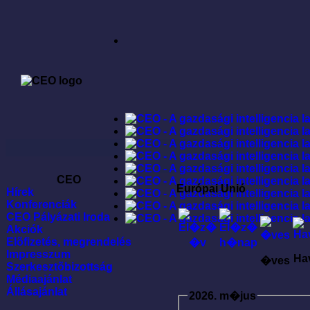
CEO
Európai Unió
Hírek
Konferenciák
CEO Pályázati Iroda
Akciók
Elõfizetés, megrendelés
Impresszum
Ha
�ves
Szerkesztõbizottság
Médiaajánlat
Állásajánlat
2026. m�jus