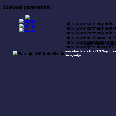
Szakmai partnereink:
http://www.kormany.hu/rss
http://www.kormany.hu/rs
http://www.kormany.hu/rs
http://www.nfu.hu/rssfe
http://www.lifelonglearnin
© 2026 CEO - A ga
http://www.tpf.hu/rss.php
www.e-benchmark.hu a CEO Magazin ki
.
t�mogat�ja