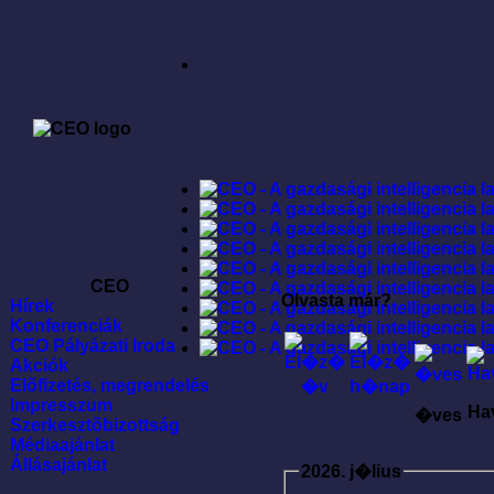
CEO
Olvasta már?
Hírek
Konferenciák
CEO Pályázati Iroda
Akciók
Elõfizetés, megrendelés
Impresszum
Ha
�ves
Szerkesztõbizottság
Médiaajánlat
Állásajánlat
2026. j�lius