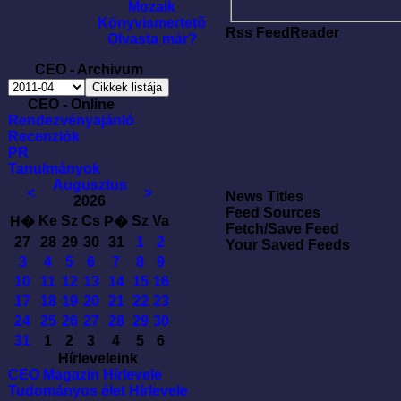
Mozaik
Könyvismertetõ
Rss FeedReader
Olvasta már?
CEO - Archivum
CEO - Online
Rendezvényajánló
Recenziók
PR
Tanulmányok
Augusztus
<
>
News Titles
2026
Feed Sources
Ke
Sz
Cs
Sz
Va
H�
P�
Fetch/Save Feed
27
28
29
30
31
1
2
Your Saved Feeds
3
4
5
6
7
8
9
10
11
12
13
14
15
16
17
18
19
20
21
22
23
24
25
26
27
28
29
30
31
1
2
3
4
5
6
Hírleveleink
CEO Magazin Hírlevele
Tudományos élet Hírlevele