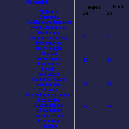
Rovataink
Kedd
H�tfo
Melléklet
29
30
Stratégia
Tudásmenedzsment
Public Relations
Marketing
6
7
Humán erõforrás
Információs
technológia
Kutatás
Minõség és
13
14
Innováció
Interjú
Motíváció
Kommunikáció
20
21
Eredetiben
Pénzügy
Projektmenedzsment
Logisztika
Gazdaság és
27
28
Társadalom
Európai Unió
Irodavilág
História