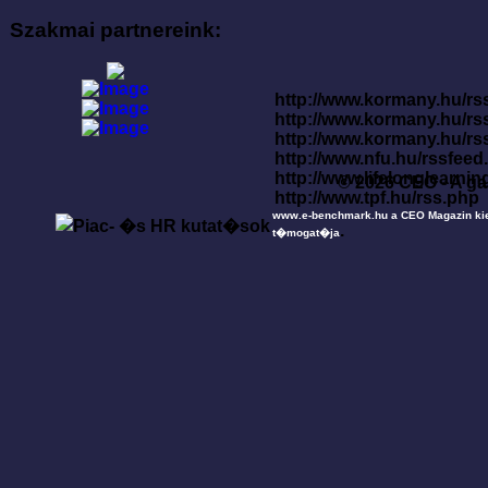
Szakmai partnereink:
http://www.kormany.hu/rss
http://www.kormany.hu/rs
http://www.kormany.hu/rs
http://www.nfu.hu/rssfe
http://www.lifelonglearnin
© 2026 CEO - A ga
http://www.tpf.hu/rss.php
www.e-benchmark.hu a CEO Magazin ki
.
t�mogat�ja