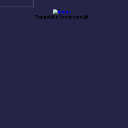
Tudástõke Konferenciák