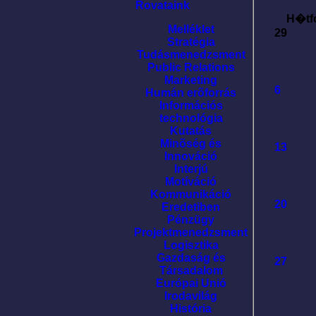
Rovataink
H�tf
Melléklet
29
Stratégia
Tudásmenedzsment
Public Relations
Marketing
6
Humán erõforrás
Információs
technológia
Kutatás
Minõség és
13
Innováció
Interjú
Motíváció
Kommunikáció
20
Eredetiben
Pénzügy
Projektmenedzsment
Logisztika
Gazdaság és
27
Társadalom
Európai Unió
Irodavilág
História