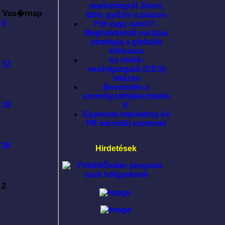
marketingrõl Jönni,
Vas�rnap
látni, gyõzni a piacon
5
Fitt vagy szexi? -
Meghökkentõ európai
stratégia a globális
kihívásra
Az elnök-
12
vezérigazgató (CEO)
imázsa
Bevezetés a
személyzetfejlesztésbe
19
II.
Egyetemi marketing és
PR mérnöki szemmel
26
Hirdetések
2