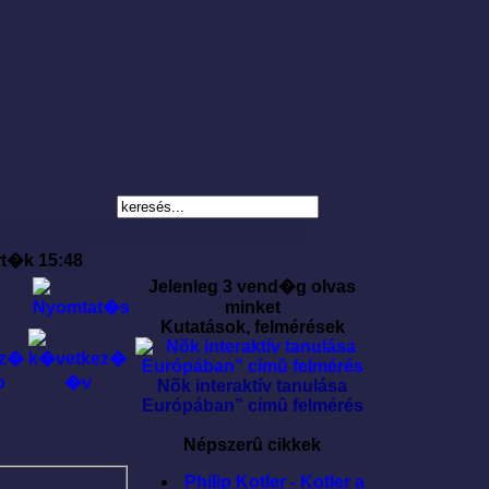
rt�k 15:48
Jelenleg 3 vend�g olvas
minket
Kutatások, felmérések
Nõk interaktív tanulása
Európában” címû felmérés
Népszerû cikkek
Philip Kotler - Kotler a