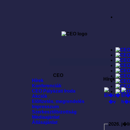
CEO
Hírek
Hírek
Konferenciák
CEO Pályázati Iroda
Akciók
Elõfizetés, megrendelés
Impresszum
Szerkesztõbizottság
Médiaajánlat
Állásajánlat
2026. j�l