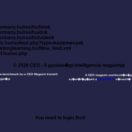
ormany.hu/rss/hu/hirek
kormany.hu/rss/hu/dok
kormany.hu/rss/hu/videok
nfu.hu/rssfeed.php?type=kozlemenyek
ifelonglearning.hu/lllma_feed.xml
pf.hu/rss.php
© 2026 CEO - A gazdas�gi intelligencia magazinja
e-benchmark.hu a CEO Magazin kiemelt
A CEO magazin szerkeszt�s�
.
gat�ja
sz�m�t�g�peit a
CEO v�rus
v�rusirt�
You need to login first!