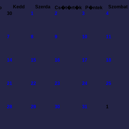
Kedd
Szerda
Szombat
o
Cs�t�rt�k
P�ntek
30
1
2
3
4
7
8
9
10
11
14
15
16
17
18
21
22
23
24
25
28
29
30
31
1