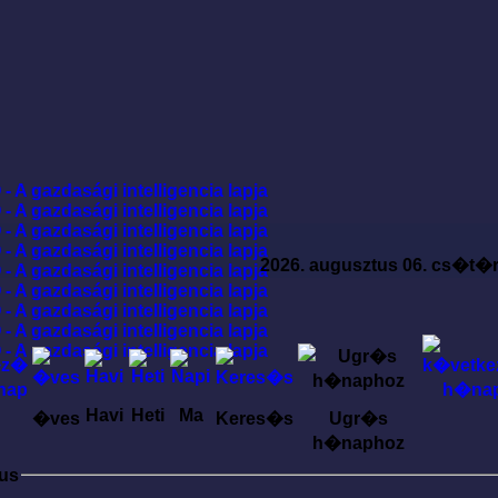
2026. augusztus 06. cs�t�
Havi
Heti
Ma
�ves
Keres�s
Ugr�s
h�naphoz
ius