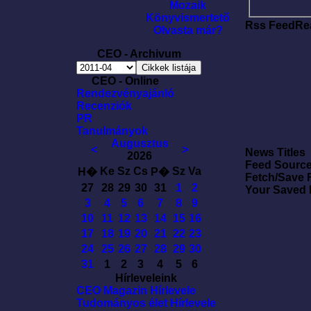
Mozaik
Könyvismertetõ
Rss FeedRe
Olvasta már?
CEO - Archivum
CEO - Online
Rendezvényajánló
Recenziók
PR
Tanulmányok
Augusztus
<
>
News Titles
2026
Feed Sourc
Ke
Sz
Cs
Sz
Va
H�
P�
Fetch/Save 
27
28
29
30
31
1
2
Your Saved
3
4
5
6
7
8
9
10
11
12
13
14
15
16
17
18
19
20
21
22
23
24
25
26
27
28
29
30
31
1
2
3
4
5
6
Hírleveleink
CEO Magazin Hírlevele
Tudományos élet Hírlevele