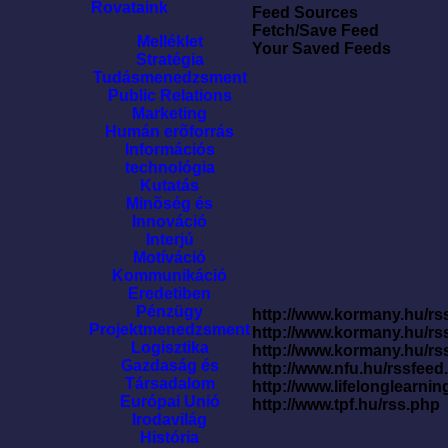
Rovataink
Feed Sources
Fetch/Save Feed
Melléklet
Your Saved Feeds
Stratégia
Tudásmenedzsment
Public Relations
Marketing
Humán erõforrás
Információs
technológia
Kutatás
Minõség és
Innováció
Interjú
Motíváció
Kommunikáció
Eredetiben
Pénzügy
http://www.kormany.hu/rss
Projektmenedzsment
http://www.kormany.hu/rs
Logisztika
http://www.kormany.hu/rs
Gazdaság és
http://www.nfu.hu/rssfe
Társadalom
http://www.lifelonglearnin
Európai Unió
http://www.tpf.hu/rss.php
Irodavilág
História