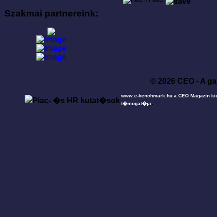
Szakmai partnereink:
© 2026 CEO - A ga
www.e-benchmark.hu a CEO Magazin ki
.
t�mogat�ja