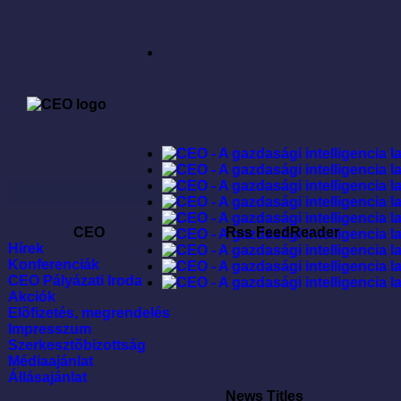
CEO
Rss FeedReader
Hírek
Konferenciák
CEO Pályázati Iroda
Akciók
Elõfizetés, megrendelés
Impresszum
Szerkesztõbizottság
Médiaajánlat
Állásajánlat
News Titles