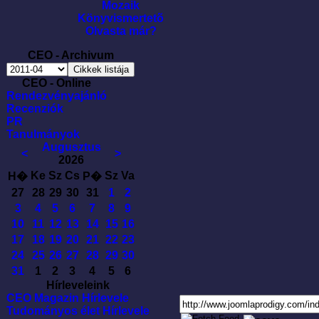
Mozaik
Könyvismertetõ
Olvasta már?
CEO - Archivum
CEO - Online
Rendezvényajánló
Recenziók
PR
Tanulmányok
Augusztus
<
>
2026
Ke
Sz
Cs
Sz
Va
H�
P�
27
28
29
30
31
1
2
3
4
5
6
7
8
9
10
11
12
13
14
15
16
17
18
19
20
21
22
23
24
25
26
27
28
29
30
31
1
2
3
4
5
6
Hírleveleink
CEO Magazin Hírlevele
Tudományos élet Hírlevele