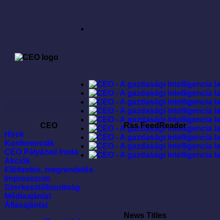
CEO
Rss FeedReader
Hírek
Konferenciák
CEO Pályázati Iroda
Akciók
Elõfizetés, megrendelés
Impresszum
Szerkesztõbizottság
Médiaajánlat
Állásajánlat
News Titles