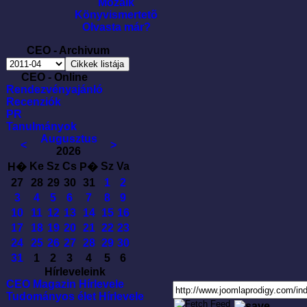
Mozaik
Könyvismertetõ
Olvasta már?
CEO - Archivum
CEO - Online
Rendezvényajánló
Recenziók
PR
Tanulmányok
Augusztus
<
>
2026
Ke
Sz
Cs
Sz
Va
H�
P�
27
28
29
30
31
1
2
3
4
5
6
7
8
9
10
11
12
13
14
15
16
17
18
19
20
21
22
23
24
25
26
27
28
29
30
31
1
2
3
4
5
6
Hírleveleink
CEO Magazin Hírlevele
Tudományos élet Hírlevele