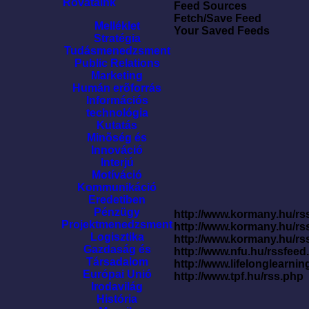
Rovataink
Feed Sources
Fetch/Save Feed
Melléklet
Your Saved Feeds
Stratégia
Tudásmenedzsment
Public Relations
Marketing
Humán erõforrás
Információs
technológia
Kutatás
Minõség és
Innováció
Interjú
Motíváció
Kommunikáció
Eredetiben
Pénzügy
http://www.kormany.hu/rss
Projektmenedzsment
http://www.kormany.hu/rs
Logisztika
http://www.kormany.hu/rs
Gazdaság és
http://www.nfu.hu/rssfe
Társadalom
http://www.lifelonglearnin
Európai Unió
http://www.tpf.hu/rss.php
Irodavilág
História