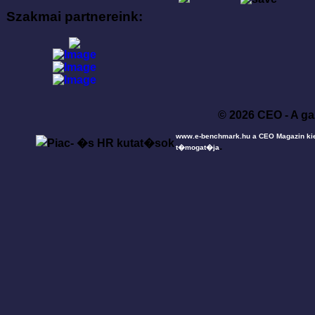
Szakmai partnereink:
© 2026 CEO - A ga
www.e-benchmark.hu a CEO Magazin ki
.
t�mogat�ja